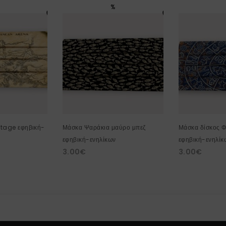
%
ntage εφηβική-
Μάσκα Ψαράκια μαύρο μπεζ
Μάσκα δίσκος Φ
εφηβική-ενηλίκων
εφηβική-ενηλίκ
3.00
€
3.00
€