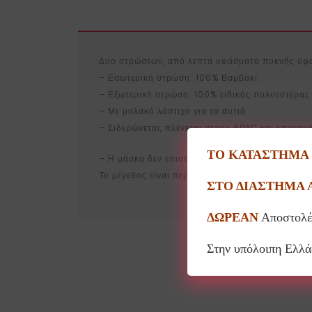
Δυο στρώσεων, από λεπτά υφάσματα πυκνής ύφα
– Εσωτερική στρώση: 100% Βαμβάκι
– Εξωτερική στρώση: 100% ειδικός πολυεστέρα
– Με μαλακό λάστιχο για τα αυτιά
– Σιδερώνεται, πλένεται στους 60°C και επαναχ
ΤΟ ΚΑΤΑΣΤΗΜΑ Θ
– Η μάσκα δεν επιστρέφεται για λόγους υγιεινής
Το μέγεθος είναι περίπου 18εκ. φάρδος με 16εκ.
ΣΤΟ ΔΙΑΣΤΗΜΑ 
ΔΩΡΕΑΝ
Αποστολέ
Στην υπόλοιπη Ελλ