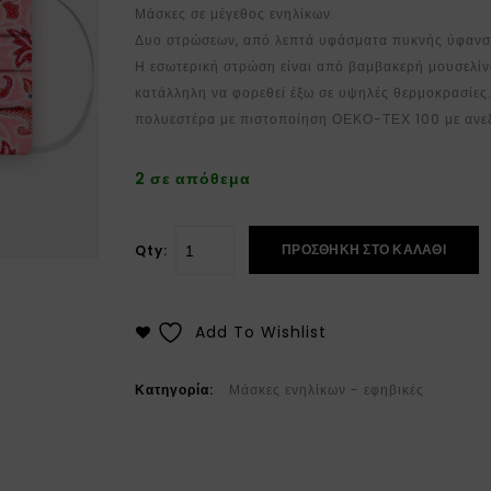
Μάσκες σε μέγεθος ενηλίκων.
Δυο στρώσεων, από λεπτά υφάσματα πυκνής ύφανση
Η εσωτερική στρώση είναι από βαμβακερή μουσελίνα
κατάλληλη να φορεθεί έξω σε υψηλές θερμοκρασίες.
πολυεστέρα με πιστοποίηση ΟΕΚΟ-ΤΕΧ 100 με ανε
2 σε απόθεμα
ΠΡΟΣΘΉΚΗ ΣΤΟ ΚΑΛΆΘΙ
Qty:
Add To Wishlist
Κατηγορία:
Μάσκες ενηλίκων - εφηβικές