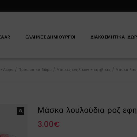
ZAAR
ΕΛΛΗΝΕΣ ΔΗΜΙΟΥΡΓΟΙ
ΔΙΑΚΟΣΜΗΤΙΚΆ-ΔΏ
ά-Δώρα
/
Προσωπικό δώρο
/
Μάσκες ενηλίκων - εφηβικές
/
Μάσκα λου
Μάσκα λουλούδια ροζ εφη
3.00
€