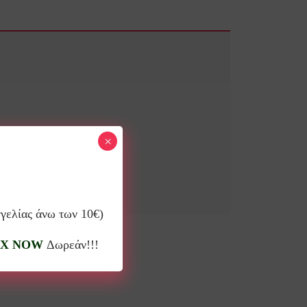
×
γγελίας άνω των 10€)
X NOW
Δωρεάν!!!