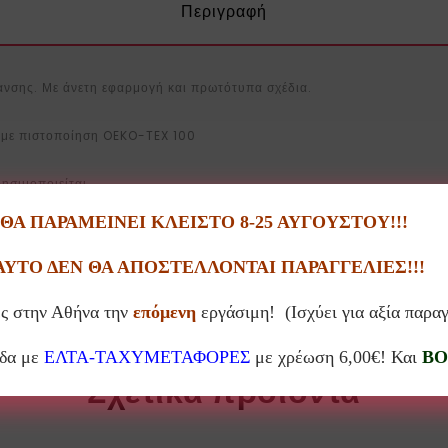
Περιγραφή
νσης. Με άνετη εφαρμογή και πρωτότυπα σχέδια.
ς με πιστοποίηση OEKO-TEX 100
ρησιμοποιείται
Α ΠΑΡΑΜΕΙΝΕΙ ΚΛΕΙΣΤΟ 8-25 ΑΥΓΟΥΣΤΟΥ!!!
 ύψος
ΑΥΤΟ ΔΕΝ ΘΑ ΑΠΟΣΤΕΛΛΟΝΤΑΙ ΠΑΡΑΓΓΕΛΙΕΣ!!!
ς στην Αθήνα την
επόμενη
εργάσιμη! (Ισχύει για αξία παρα
άδα με
ΕΛΤΑ-ΤΑΧΥΜΕΤΑΦΟΡΕΣ
με χρέωση 6,00€! Και
BO
Σχετικά προϊόντα