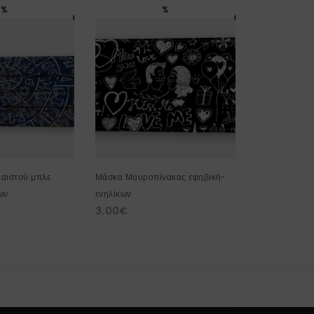
%
%
αιστού μπλε
Μάσκα Μαυροπίνακας εφηβική-
Μάσκα βραδύ
ων
ενηλίκων
ενηλίκων
3.00
€
3.00
€