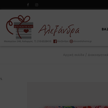
BA
Αρχική σελίδα
/
Διακοσμητικ
%