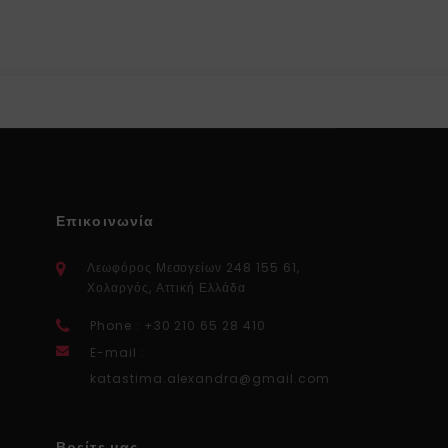
Επικοινωνία
Λεωφόρος Μεσογείων 248 155 61,
Χολαργός, Αττική Ελλάδα
Phone : +30 210 65 28 410
E-mail :
katastima.alexandra@gmail.com
Βρείτε μας