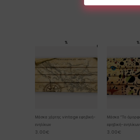
%
%
Μάσκα χάρτης vintage εφηβική-
Μάσκα “Το όμορφο
ενηλίκων
εφηβική-ενηλίκων
3.00
€
3.00
€