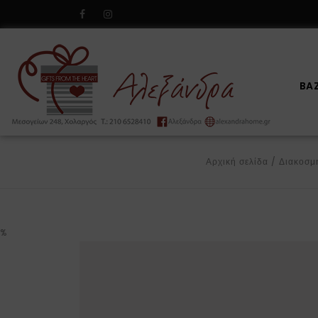
BA
Αρχική σελίδα
/
Διακοσμ
%