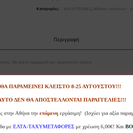
Κατηγορίες:
ΚΑΛΛΙΤΕΧΝΕΣ
,
Μάσκες ενηλίκων - ε
Περιγραφή
νσης. Με άνετη εφαρμογή και πρωτότυπα σχέδια.
ς με πιστοποίηση OEKO-TEX 100
Α ΠΑΡΑΜΕΙΝΕΙ ΚΛΕΙΣΤΟ 8-25 ΑΥΓΟΥΣΤΟΥ!!!
ρησιμοποιείται
ΑΥΤΟ ΔΕΝ ΘΑ ΑΠΟΣΤΕΛΛΟΝΤΑΙ ΠΑΡΑΓΓΕΛΙΕΣ!!!
 ύψος
ς στην Αθήνα την
επόμενη
εργάσιμη! (Ισχύει για αξία παρα
άδα με
ΕΛΤΑ-ΤΑΧΥΜΕΤΑΦΟΡΕΣ
με χρέωση 6,00€! Και
BO