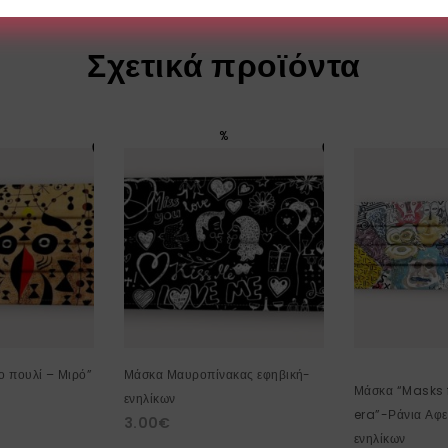
Σχετικά προϊόντα
%
 πουλί – Μιρό”
Μάσκα Μαυροπίνακας εφηβική-
Μάσκα “Masks 
ενηλίκων
era”-Ράνια Αφε
3.00
€
ενηλίκων