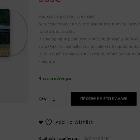
Μάσκες σε μέγεθος ενηλίκων.
Δυο στρώσεων, από λεπτά υφάσματα πυκνής ύφανσης
πρωτότυπα σχέδια.
Η εσωτερική στρώση είναι από βαμβακερή μουσελίνα
κατάλληλη να φορεθεί έξω σε υψηλές θερμοκρασίες
Η εξωτερική στρώση τυπώνεται σε ειδικό λεπτό πο
χρώματα.
4 σε απόθεμα
ΠΡΟΣΘΉΚΗ ΣΤΟ ΚΑΛΆΘΙ
Qty:
Add To Wishlist
Κωδικός προϊόντος:
ΜΑΣΚ-0025