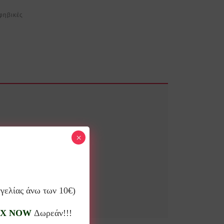
φηβικές
×
γγελίας άνω των 10€)
X NOW
Δωρεάν!!!