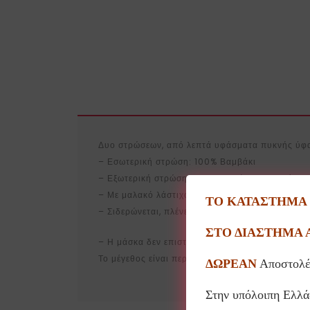
Δυο στρώσεων, από λεπτά υφάσματα πυκνής ύφα
– Εσωτερική στρώση: 100% Βαμβάκι
– Εξωτερική στρώση: 100% ειδικός πολυεστέρα
– Με μαλακό λάστιχο για τα αυτιά
ΤΟ ΚΑΤΑΣΤΗΜΑ Θ
– Σιδερώνεται, πλένεται στους 60°C και επαναχ
ΣΤΟ ΔΙΑΣΤΗΜΑ 
– Η μάσκα δεν επιστρέφεται για λόγους υγιεινής
Το μέγεθος είναι περίπου 18εκ. φάρδος με 16εκ.
ΔΩΡΕΑΝ
Αποστολέ
Στην υπόλοιπη Ελλ