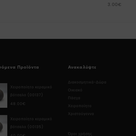
3.00
€
νόμενα Προϊόντα
Ανακαλύψτε
Διακοσμητικά-Δώρα
Χειροποίητο κεραμικό
Οικιακό
βότσαλο (00137)
Πάσχα
48.00
€
Χειροποίητο
Χριστούγεννα
Χειροποίητο κεραμικό
βότσαλο (00135)
Όροι χρήσης
40.00
€