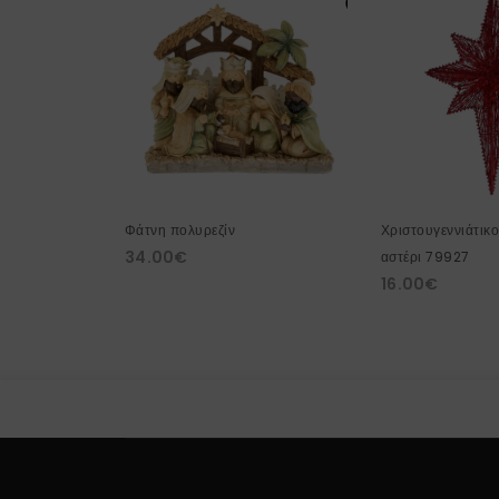
Φάτνη πολυρεζίν
Χριστουγεννιάτικ
34.00
€
αστέρι 79927
16.00
€