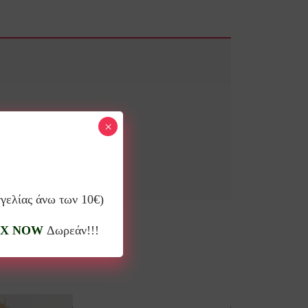
×
γγελίας άνω των 10€)
X NOW
Δωρεάν!!!