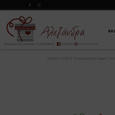
BA
Αρχική σελίδα
/
Διακοσμητικά-Δώρα
/
Επ