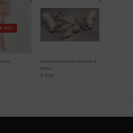
D OUT
 τσόχα
Διακοσμητική πολική αρκούδα 4
Επιτραπέζιο χ
σχέδια
δέντρο 7464
8.00
€
42.00
€