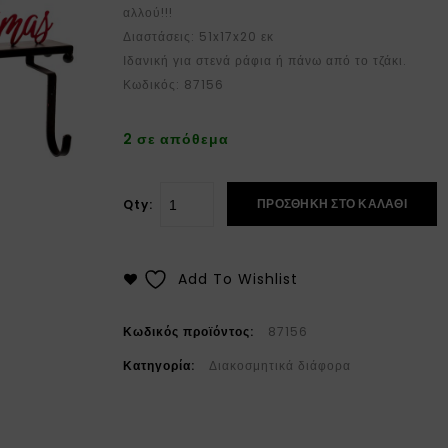
αλλού!!!
Διαστάσεις: 51x17x20 εκ
Ιδανική για στενά ράφια ή πάνω από το τζάκι.
Κωδικός: 87156
2 σε απόθεμα
ΠΡΟΣΘΉΚΗ ΣΤΟ ΚΑΛΆΘΙ
Qty:
Add To Wishlist
Κωδικός προϊόντος:
87156
Κατηγορία:
Διακοσμητικά διάφορα