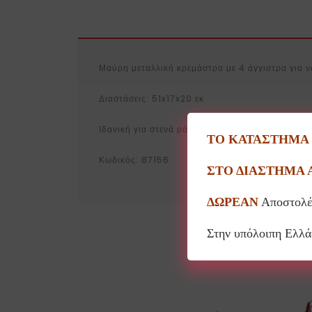
Μαύρη μεταλλική κρεμάστρα με 4 άγγιστρα για να
Διαστάσεις: 51x17x20 εκ
Ιδανική για στενά ράφια ή πάνω από το τζάκι.
ΤΟ ΚΑΤΑΣΤΗΜΑ Θ
Κωδικός: 87156
ΣΤΟ ΔΙΑΣΤΗΜΑ 
ΔΩΡΕΑΝ
Αποστολέ
Στην υπόλοιπη Ελλ