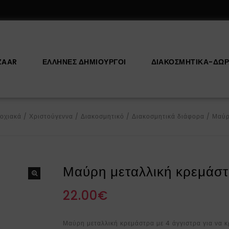
ZAAR
ΕΛΛΗΝΕΣ ΔΗΜΙΟΥΡΓΟΙ
ΔΙΑΚΟΣΜΗΤΙΚΆ-ΔΏ
οχιακά
/
Χριστούγεννα
/
Διακοσμητικό
/
Διακοσμητικά διάφορα
/
Μαύρ
Μαύρη μεταλλική κρεμάσ
22.00
€
Μαύρη μεταλλική κρεμάστρα με 4 άγγιστρα για να κ