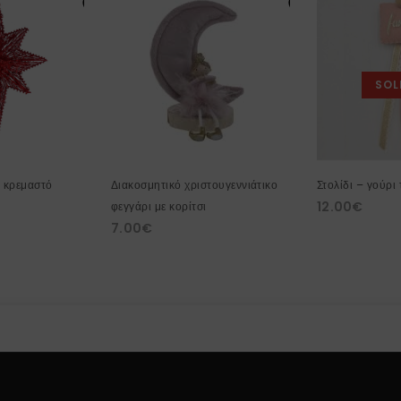
SOL
ο κρεμαστό
Διακοσμητικό χριστουγεννιάτικο
Στολίδι – γούρι
12.00
€
φεγγάρι με κορίτσι
7.00
€