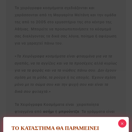
Τα χειρόγραφα κοσμήματα σχεδιάζονται και
χαράσσονται από τη Μαργαρίτα Μεϊτάνη και την ομάδα
της από το 2005 στο εργαστήριο της στο κέντρο της
Αθήνας. Μπορείτε να προσωποποιήσετε το κόσμημά
σας διαλέγοντας τα δικά σας λόγια, ποίημα ή αφιέρωση
για να χαραχτεί πάνω του.
«
Τα Χειρόγραφα κοσμήματα είναι φτιαγμένα για να τα
αγαπάς, να τα αγγίζεις και να τα προσέχεις αλλά κυρίως
για να τα φοράς και να τα νιώθεις πάνω σου. Δεν έχουν
σχέση με τη μόδα, τα ρούχα ή τις εποχές. Έχουν σχέση
μόνο με το σώμα σου και την ψυχή σου και είναι τα
δικά σου φυλαχτά.
»
Τα Χειρόγραφα Κοσμήματα είναι χειροποίητα
φτιαγμένα από
ασήμι
ή
μπρούντζο
. Τα γράμματα είναι
εγχάρακτα και μαυρίζουν με την χρήση πατίνας. Με
×
πατίνα επίσης μαυρίζει το ασήμι και το πολύ σκούρο
ΤΟ ΚΑΤΑΣΤΗΜΑ ΘΑ ΠΑΡΑΜΕΙΝΕΙ