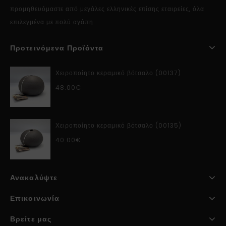
προμηθευόμαστε από μεγάλες ελληνικές επίσης εταιρείες, όλα
επιλεγμένα με πολύ αγάπη.
Προτεινόμενα Προϊόντα
Χειροποίητο κεραμικό βότσαλο (00137)
48.00
€
Χειροποίητο κεραμικό βότσαλο (00135)
40.00
€
Ανακαλύψτε
Επικοινωνία
Βρείτε μας