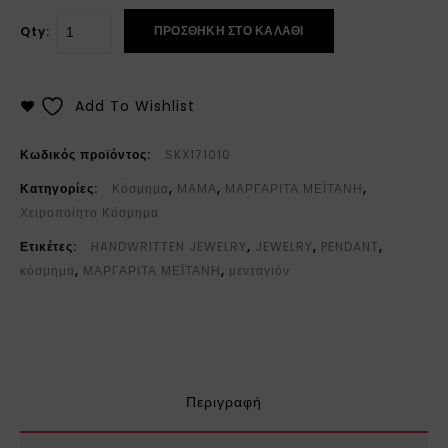
ΠΡΟΣΘΉΚΗ ΣΤΟ ΚΑΛΆΘΙ
Qty:
Add To Wishlist
Κωδικός προϊόντος:
SKX171010
Κατηγορίες:
Κόσμημα
,
ΜΑΜΑ
,
ΜΑΡΓΑΡΙΤΑ ΜΕΪΤΑΝΗ
,
Χειροποίητο Κόσμημα
Ετικέτες:
HANDWRITTEN JEWELRY
,
JEWELRY
,
PENDANT
,
κόσμημα
,
ΜΑΡΓΑΡΙΤΑ ΜΕΪΤΑΝΗ
,
μενταγιόν
Περιγραφή