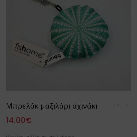
Μπρελόκ μαξιλάρι αχινάκι
Κοπέλα έγκυος σε
Μπρελόκ μαξιλάρι
βότσαλο
14.00
€
βότσαλο
Μπρελόκ μαξιλάρι αχινάκι fishome