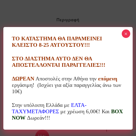
Περιγραφή
×
ΤΟ ΚΑΤΑΣΤΗΜΑ ΘΑ ΠΑΡΑΜΕΙΝΕΙ
Μπρελόκ μαξιλάρι αχινάκι fishome
ΚΛΕΙΣΤΟ 8-25 ΑΥΓΟΥΣΤΟΥ!!!
Διάμετρος: 8εκ
ΣΤΟ ΔΙΑΣΤΗΜΑ ΑΥΤΟ ΔΕΝ ΘΑ
ΑΠΟΣΤΕΛΛΟΝΤΑΙ ΠΑΡΑΓΓΕΛΙΕΣ!!!
Υλικό: εκτυπωμένο ύφασμα 100% PES
ΔΩΡΕΑΝ
Αποστολές στην Αθήνα την
επόμενη
εργάσιμη! (Ισχύει για αξία παραγγελίας άνω των
10€)
Στην υπόλοιπη Ελλάδα με
ΕΛΤΑ-
Σχετικά προϊόντα
ΤΑΧΥΜΕΤΑΦΟΡΕΣ
με χρέωση 6,00€! Και
BOX
NOW
Δωρεάν!!!