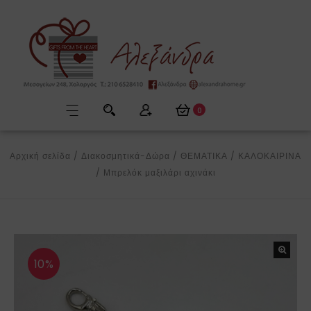
0
Αρχική σελίδα
/
Διακοσμητικά-Δώρα
/
ΘΕΜΑΤΙΚΑ
/
ΚΑΛΟΚΑΙΡΙΝΑ
/
Μπρελόκ μαξιλάρι αχινάκι
10%