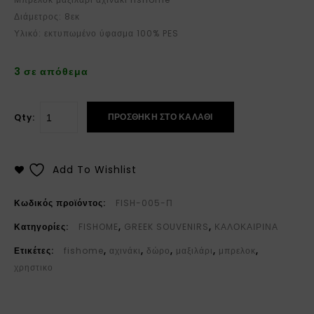
Διάμετρος: 8εκ
Υλικό: εκτυπωμένο ύφασμα 100% PES
3 σε απόθεμα
ΠΡΟΣΘΉΚΗ ΣΤΟ ΚΑΛΆΘΙ
Qty:
Add To Wishlist
Κωδικός προϊόντος:
FISH-005-Π
Κατηγορίες:
FISHOME
,
GREEK SOUVENIRS
,
ΚΑΛΟΚΑΙΡΙΝΑ
Ετικέτες:
fishome
,
αχινάκι
,
δώρο
,
μαξιλάρι
,
μπρελοκ
,
χρηστικο