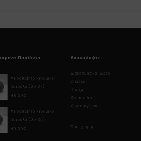
νόμενα Προϊόντα
Ανακαλύψτε
Διακοσμητικά-Δώρα
Χειροποίητο κεραμικό
Οικιακό
βότσαλο (00137)
Πάσχα
48.00
€
Χειροποίητο
Χριστούγεννα
Χειροποίητο κεραμικό
βότσαλο (00135)
Όροι χρήσης
40.00
€