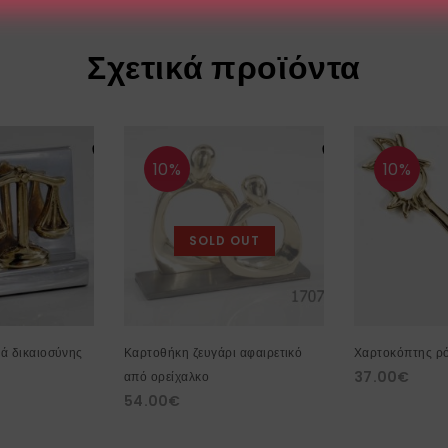
Σχετικά προϊόντα
10%
10%
SOLD OUT
ά δικαιοσύνης
Καρτοθήκη ζευγάρι αφαιρετικό
Χαρτοκόπτης ρ
37.00
€
από ορείχαλκο
54.00
€