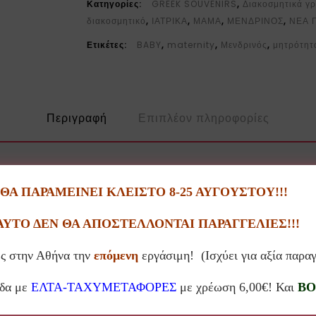
Κατηγορίες:
GREEK SOUVENIRS
,
Διακοσμητικά γ
διακοσμητικό
,
ΙΑΤΡΙΚΑ
,
ΜΑΜΑ
,
ΜΕΝΔΡΙΝΟΣ
,
ΝΕΑ 
Ετικέτες:
BABY
,
maternity
,
Μενδρινός
,
μητρότητ
Περιγραφή
Επιπλέον πληροφορίες
α από Μπρούντζο & Αλουμίνιο από το εργαστήριο Μενδρινός-metalArt.
Α ΠΑΡΑΜΕΙΝΕΙ ΚΛΕΙΣΤΟ 8-25 ΑΥΓΟΥΣΤΟΥ!!!
τασκευής από πραγματικό μέταλλο, μπρούντζο & αλουμίνιο.
ΑΥΤΟ ΔΕΝ ΘΑ ΑΠΟΣΤΕΛΛΟΝΤΑΙ ΠΑΡΑΓΓΕΛΙΕΣ!!!
νική χύτευσης σε άμμο & επεξεργασία στο χέρι.
ς στην Αθήνα την
επόμενη
εργάσιμη! (Ισχύει για αξία παρα
ρως ανακυκλώσιμη.
άδα με
ΕΛΤΑ-ΤΑΧΥΜΕΤΑΦΟΡΕΣ
με χρέωση 6,00€! Και
BO