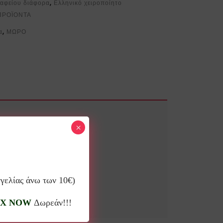
ραφείου διάφορα
,
Ελληνικό χειροποίητο
ΠΡΟΪΟΝΤΑ
α
,
ΜΩΡΟ
×
γγελίας άνω των 10€)
X NOW
Δωρεάν!!!