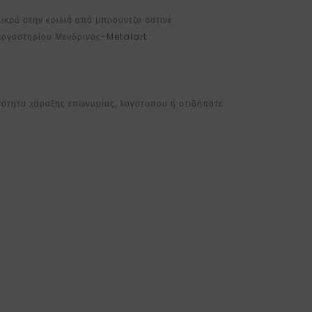
ικρό στην κοιλιά από μπρούντζο σατινέ
 εργαστηρίου Μενδρινός-Metalart
τότητα χάραξης επωνυμίας, λογότυπου ή οτιδήποτε