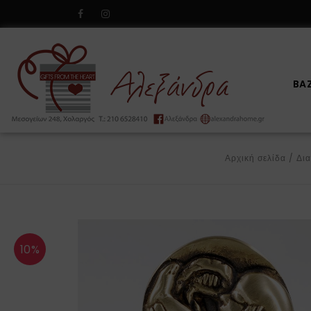
BA
Αρχική σελίδα
/
Δι
10%