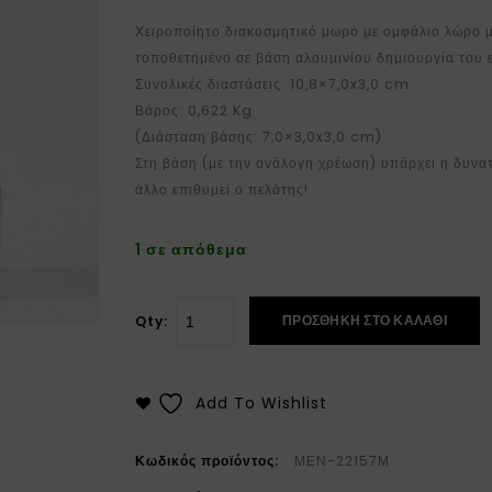
Χειροποίητο διακοσμητικό μωρό με ομφάλιο λώρο μ
τοποθετημένο σε βάση αλουμινίου δημιουργία του
Συνολικές διαστάσεις: 10,8×7,0x3,0 cm
Βάρος: 0,622 Kg
(Διάσταση βάσης: 7,0×3,0x3,0 cm)
Στη βάση (με την ανάλογη χρέωση) υπάρχει η δυνα
άλλο επιθυμεί ο πελάτης!
1 σε απόθεμα
ΠΡΟΣΘΉΚΗ ΣΤΟ ΚΑΛΆΘΙ
Qty:
Add To Wishlist
Κωδικός προϊόντος:
ΜΕΝ-22157Μ