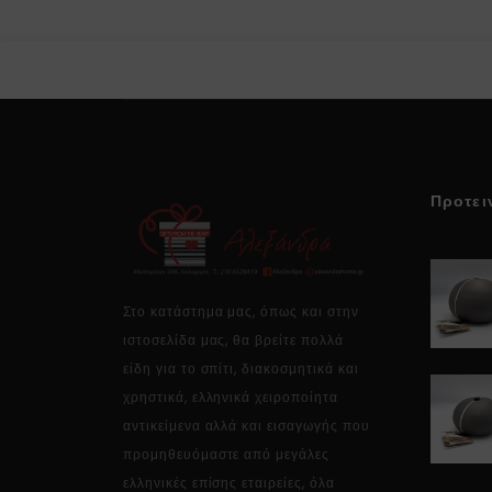
Προτει
Στο κατάστημα μας, όπως και στην
ιστοσελίδα μας, θα βρείτε πολλά
είδη για το σπίτι, διακοσμητικά και
χρηστικά, ελληνικά χειροποίητα
αντικείμενα αλλά και εισαγωγής που
προμηθευόμαστε από μεγάλες
ελληνικές επίσης εταιρείες, όλα