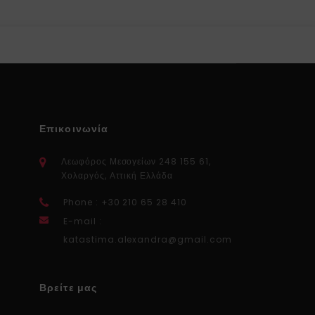
Επικοινωνία
Λεωφόρος Μεσογείων 248 155 61,
Χολαργός, Αττική Ελλάδα
Phone : +30 210 65 28 410
E-mail :
katastima.alexandra@gmail.com
Βρείτε μας