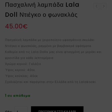
Πασχαλινή λαμπάδα Lala
Πασχαλινή λαμπάδα Lala
Doll Ντιέγκο ο φωνακλάς
Πασχαλινή λαμπάδα Lala
Doll Ζένια η ζαχαρένια
Doll Ευγένιος ο
μαέστρος
45.00
€
Πασχαλινή λαμπάδα με χειροποίητo υφασμάτινo σκυλάκι
Ντιέγκο ο φωνακλάς, ραμμένο με βαμβακερά υφάσματα.
Καθεμία από τις Lala Dolls μας είναι φτιαγμένη με μεράκι και
φροντίδα για κάθε λεπτομέρεια.
Χρώμα κεριού: Γαλάζιο
Ύψος κεριού: 40εκ
Ύψος κούκλας: 40εκ
Σχεδιάζεται και παράγεται στην Ελλάδα από τη Lalakooki.
1 σε απόθεμα
ΠΡΟΣΘΉΚΗ ΣΤΟ ΚΑΛΆΘΙ
Qty: