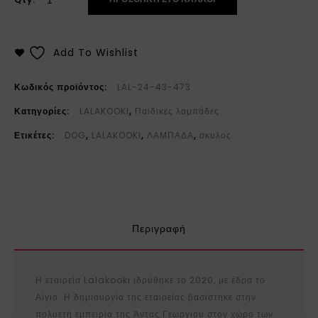
Add To Wishlist
Κωδικός προϊόντος:
LAL-24-43-473
Κατηγορίες:
LALAKOOKI
,
Παιδικές λαμπάδες
Ετικέτες:
DOG
,
LALAKOOKI
,
ΛΑΜΠΑΔΑ
,
σκυλος
Περιγραφή
Η εταιρεία Lalakooki ιδρύθηκε το 2020, με έδρα το
Αίγιο. Η δημιουργία της εταιρείας βασίστηκε στην
πολυετή εμπειρία της Άντας Γεωργίου στον χώρο των