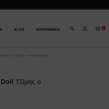
0
ΡΑ
BLOG
ΕΠΙΚΟΙΝΩΝΊΑ
ala Doll Τζίμης ο παιχνιδιάρης
Doll Τζίμης ο
Πασχαλινή λαμπάδα Lala
Κεραμική κότα εκρού
Doll Μπίλυ ο υπναράς
φανάρι