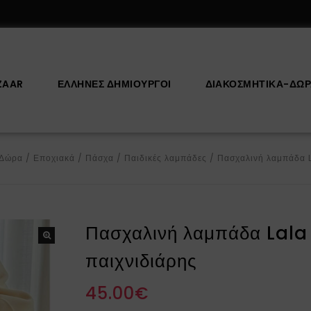
ZAAR
ΕΛΛΗΝΕΣ ΔΗΜΙΟΥΡΓΟΙ
ΔΙΑΚΟΣΜΗΤΙΚΆ-ΔΏ
-Δώρα
/
Εποχιακά
/
Πάσχα
/
Παιδικές λαμπάδες
/
Πασχαλινή λαμπάδα L
Πασχαλινή λαμπάδα Lala 
παιχνιδιάρης
45.00
€