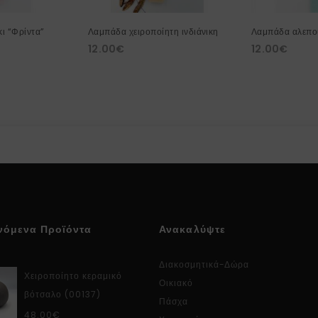
ι “Φρίντα”
Λαμπάδα χειροποίητη ινδιάνικη
Λαμπάδα αλεπο
12.00
€
12.00
€
νόμενα Προϊόντα
Ανακαλύψτε
Διακοσμητικά-Δώρα
Χειροποίητο κεραμικό
Οικιακό
βότσαλο (00137)
Πάσχα
48.00
€