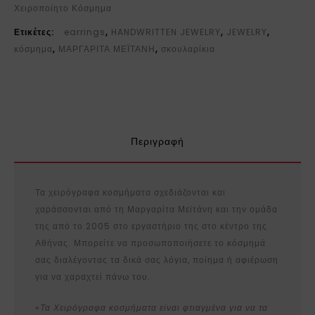
Χειροποίητο Κόσμημα
Ετικέτες:
earrings
,
HANDWRITTEN JEWELRY
,
JEWELRY
,
κόσμημα
,
ΜΑΡΓΑΡΙΤΑ ΜΕΪΤΑΝΗ
,
σκουλαρίκια
Περιγραφή
Τα χειρόγραφα κοσμήματα σχεδιάζονται και
χαράσσονται από τη Μαργαρίτα Μεϊτάνη και την ομάδα
της από το 2005 στο εργαστήριο της στο κέντρο της
Αθήνας. Μπορείτε να προσωποποιήσετε το κόσμημά
σας διαλέγοντας τα δικά σας λόγια, ποίημα ή αφιέρωση
για να χαραχτεί πάνω του.
«
Τα Χειρόγραφα κοσμήματα είναι φτιαγμένα για να τα