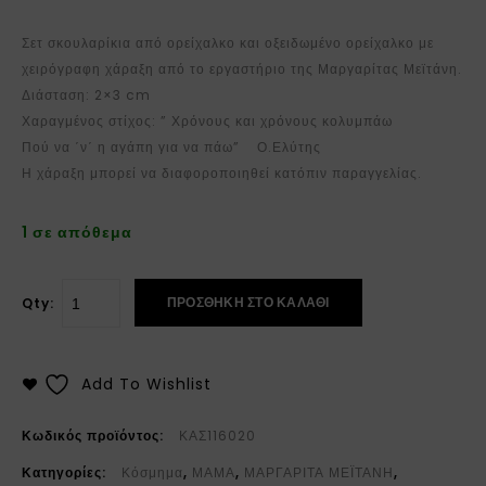
Σετ σκουλαρίκια από ορείχαλκο και οξειδωμένο ορείχαλκο με
χειρόγραφη χάραξη από το εργαστήριο της Μαργαρίτας Μεϊτάνη.
Διάσταση: 2×3 cm
Χαραγμένος στίχος: ” Χρόνους και χρόνους κολυμπάω
Πού να ΄ν΄ η αγάπη για να πάω” Ο.Ελύτης
Η χάραξη μπορεί να διαφοροποιηθεί κατόπιν παραγγελίας.
1 σε απόθεμα
ΠΡΟΣΘΉΚΗ ΣΤΟ ΚΑΛΆΘΙ
Qty:
Add To Wishlist
Κωδικός προϊόντος:
ΚΑΣ116020
Κατηγορίες:
Κόσμημα
,
ΜΑΜΑ
,
ΜΑΡΓΑΡΙΤΑ ΜΕΪΤΑΝΗ
,