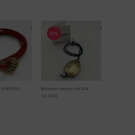
10%
10%
ά ΚΑΒ113012
Μενταγιόν καρπός ALK008
Σκουλαρίκια 
74.00
€
60.00
€