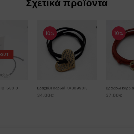
Σχετικά προϊόντα
10%
10%
 OUT
ΜΙΒ 158010
Βραχιόλι καρδιά ΚΑΒ099013
Βραχιόλι καρδι
34.00
€
37.00
€