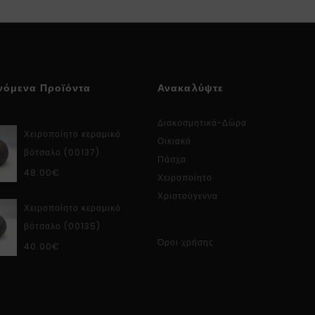
νόμενα Προϊόντα
Ανακαλύψτε
Διακοσμητικά-Δώρα
Χειροποίητο κεραμικό
Οικιακό
βότσαλο (00137)
Πάσχα
48.00
€
Χειροποίητο
Χριστούγεννα
Χειροποίητο κεραμικό
βότσαλο (00135)
Όροι χρήσης
40.00
€