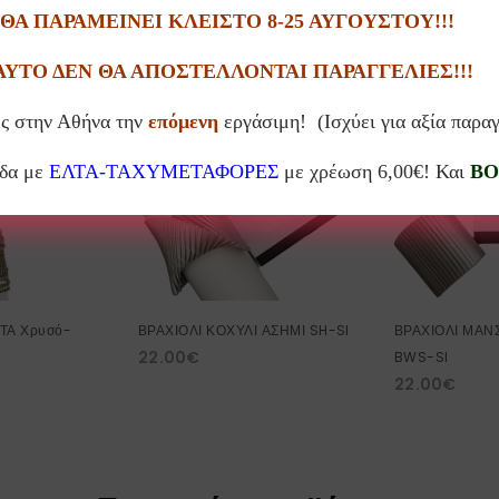
πορεί επίσης να σας αρέσε
Α ΠΑΡΑΜΕΙΝΕΙ ΚΛΕΙΣΤΟ 8-25 ΑΥΓΟΥΣΤΟΥ!!!
ΑΥΤΟ ΔΕΝ ΘΑ ΑΠΟΣΤΕΛΛΟΝΤΑΙ ΠΑΡΑΓΓΕΛΙΕΣ!!!
ς στην Αθήνα την
επόμενη
εργάσιμη! (Ισχύει για αξία παρα
10%
10%
άδα με
ΕΛΤΑ-ΤΑΧΥΜΕΤΑΦΟΡΕΣ
με χρέωση 6,00€! Και
BO
ΤΑ Χρυσό-
ΒΡΑΧΙΟΛΙ ΚΟΧΥΛΙ ΑΣΗΜΙ SH-SI
ΒΡΑΧΙΟΛΙ ΜΑΝ
22.00
€
BWS-SI
22.00
€