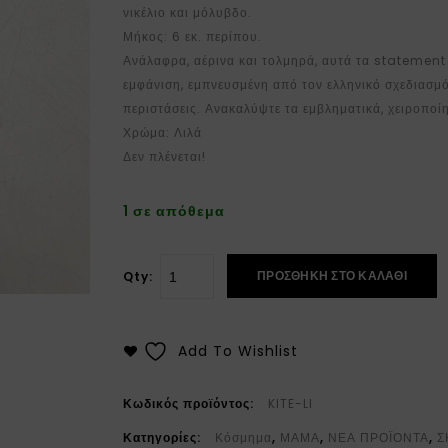
νικέλιο και μόλυβδο.
Μήκος: 6 εκ. περίπου.
Ανάλαφρα, αέρινα και τολμηρά, αυτά τα statemen
εμφάνιση, εμπνευσμένη από τον ελληνικό σχεδιασμό.
περιστάσεις. Ανακαλύψτε τα εμβληματικά, χειροπο
Χρώμα: Λιλά
Δεν πλένεται!
1 σε απόθεμα
ΠΡΟΣΘΉΚΗ ΣΤΟ ΚΑΛΆΘΙ
Qty:
Add To Wishlist
Κωδικός προϊόντος:
KITE-LI
Κατηγορίες:
Κόσμημα
,
ΜΑΜΑ
,
ΝΕΑ ΠΡΟΪΟΝΤΑ
,
Σ