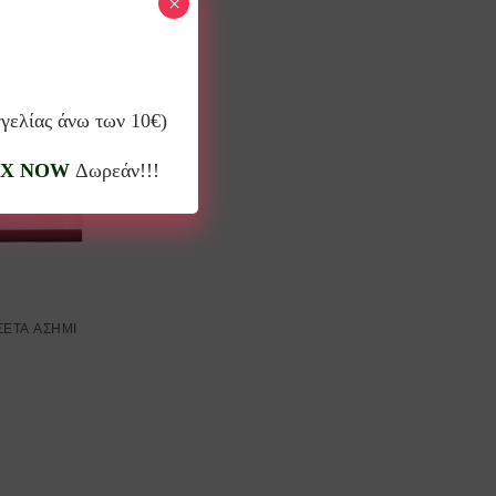
ι…
×
γγελίας άνω των 10€)
X NOW
Δωρεάν!!!
ΣΕΤΑ ΑΣΗΜΙ