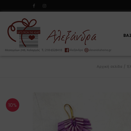
BA
Αρχική σελίδα
/
Έλ
10%