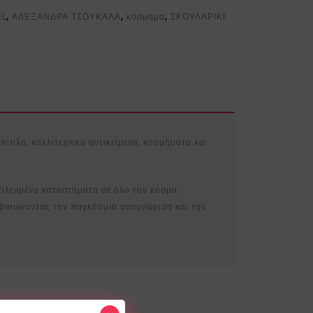
EL
,
ΑΛΕΞΑΝΔΡΑ ΤΣΟΥΚΑΛΑ
,
κόσμημα
,
ΣΚΟΥΛΑΡΙΚΙ
πιπλα, καλλιτεχνικά αντικείμενα, κοσμήματα και
επιλεγμένα καταστήματα σε όλο τον κόσμο.
εβαιώνοντας την παγκόσμια αναγνώριση και την