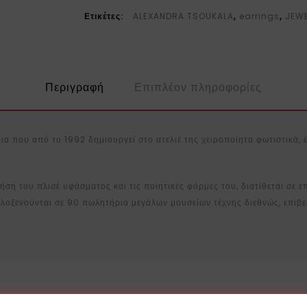
Ετικέτες:
ALEXANDRA TSOUKALA
,
earrings
,
JEW
Περιγραφή
Επιπλέον πληροφορίες
α που από το 1992 δημιουργεί στο ατελιέ της χειροποίητα φωτιστικά, έ
ρήση του πλισέ υφάσματος και τις ποιητικές φόρμες του, διατίθεται σε 
φιλοξενούνται σε 90 πωλητήρια μεγάλων μουσείων τέχνης διεθνώς, επιβ