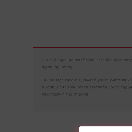
Η Αλεξάνδρα Τσουκαλά είναι Ελληνίδα σχεδιάστρι
αξεσουάρ μόδας.
Το ιδιαίτερο έργο της, γνωστό για τη γλυπτική χ
Αξιοσημείωτο είναι ότι τα αξεσουάρ μόδας της 
καλλιτεχνική της επιρροή.