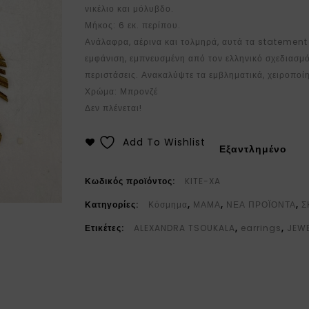
νικέλιο και μόλυβδο.
Μήκος: 6 εκ. περίπου.
Ανάλαφρα, αέρινα και τολμηρά, αυτά τα statemen
εμφάνιση, εμπνευσμένη από τον ελληνικό σχεδιασμό.
περιστάσεις. Ανακαλύψτε τα εμβληματικά, χειροπο
Χρώμα: Μπρονζέ
Δεν πλένεται!
Add To Wishlist
Εξαντλημένο
Κωδικός προϊόντος:
KITE-XA
Κατηγορίες:
Κόσμημα
,
ΜΑΜΑ
,
ΝΕΑ ΠΡΟΪΟΝΤΑ
,
Σ
Ετικέτες:
ALEXANDRA TSOUKALA
,
earrings
,
JEW