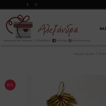
BA
Αρχική σελίδα
/
Έλλη
10%