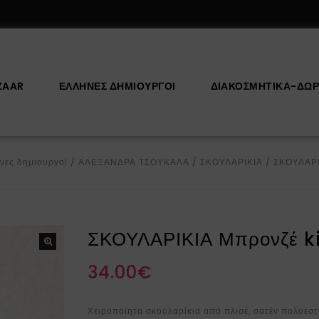
ZAAR
ΕΛΛΗΝΕΣ ΔΗΜΙΟΥΡΓΟΙ
ΔΙΑΚΟΣΜΗΤΙΚΆ-ΔΏ
νες δημιουργοί
/
ΑΛΕΞΑΝΔΡΑ ΤΣΟΥΚΑΛΑ
/
ΣΚΟΥΛΑΡΙΚΙΑ
/
ΣΚΟΥΛΑΡΙ
ΣΚΟΥΛΑΡΙΚΙΑ Μπρονζέ k
34.00
€
Χειροποίητα σκουλαρίκια από π
λισέ, σατέν πολυεσ