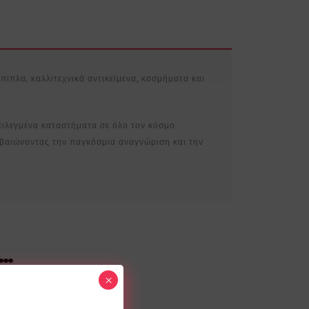
πιπλα, καλλιτεχνικά αντικείμενα, κοσμήματα και
επιλεγμένα καταστήματα σε όλο τον κόσμο.
εβαιώνοντας την παγκόσμια αναγνώριση και την
ι…
×