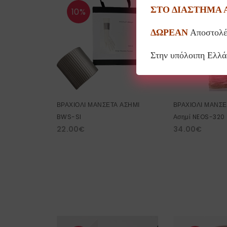
ΣΤΟ ΔΙΑΣΤΗΜΑ 
10%
10%
ΔΩΡΕΑΝ
Αποστολέ
Στην υπόλοιπη Ελλ
ΒΡΑΧΙΟΛΙ ΜΑΝΣΕΤΑ ΑΣΗΜΙ
ΒΡΑΧΙΟΛΙ ΜΑΝΣΕ
BWS-SI
Ασημί NEOS-320
22.00
€
34.00
€