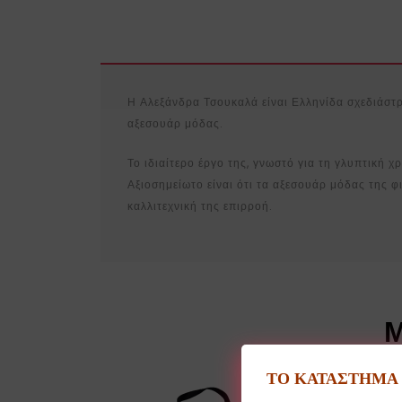
Η Αλεξάνδρα Τσουκαλά είναι Ελληνίδα σχεδιάστρι
αξεσουάρ μόδας.
Το ιδιαίτερο έργο της, γνωστό για τη γλυπτική χ
Αξιοσημείωτο είναι ότι τα αξεσουάρ μόδας της 
καλλιτεχνική της επιρροή.
Μ
ΤΟ ΚΑΤΑΣΤΗΜΑ Θ