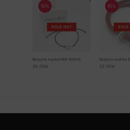
10%
10%
SOLD OUT
SOLD
Βραχιόλι καρδιά ΜΙΒ 158010
Βραχιόλι ροδέλα
26.00
€
32.00
€