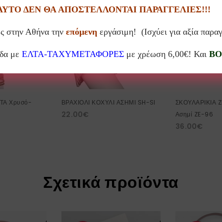
ΑΥΤΟ ΔΕΝ ΘΑ ΑΠΟΣΤΕΛΛΟΝΤΑΙ ΠΑΡΑΓΓΕΛΙΕΣ!!!
10%
10%
ς στην Αθήνα την
επόμενη
εργάσιμη! (Ισχύει για αξία παρα
SOL
άδα με
ΕΛΤΑ-ΤΑΧΥΜΕΤΑΦΟΡΕΣ
με χρέωση 6,00€! Και
BO
ΤΑ Χρυσό-
ΒΡΑΧΙΟΛΙ ΚΟΧΥΛΙ ΑΣΗΜΙ SH-SI
ΣΚΟΥΛΑΡΙΚΙΑ 
22.00
€
Ασημί ZE-96
36.00
€
Σχετικά προϊόντα