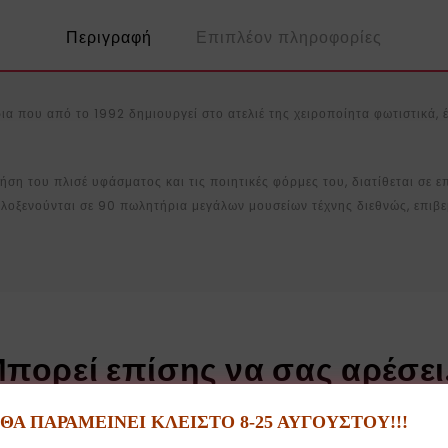
Περιγραφή
Επιπλέον πληροφορίες
α που από το 1992 δημιουργεί στο ατελιέ της χειροποίητα φωτιστικά, έ
ρήση του πλισέ υφάσματος και τις ποιητικές φόρμες του, διατίθεται σε 
φιλοξενούνται σε 90 πωλητήρια μεγάλων μουσείων τέχνης διεθνώς, επιβ
πορεί επίσης να σας αρέσε
Α ΠΑΡΑΜΕΙΝΕΙ ΚΛΕΙΣΤΟ 8-25 ΑΥΓΟΥΣΤΟΥ!!!