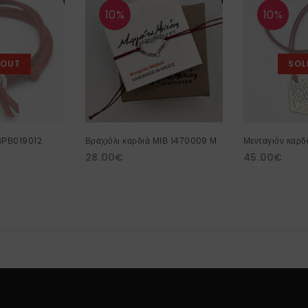
10%
10%
 OUT
SOL
 ΒΡΒ019012
Βραχιόλι καρδιά ΜΙΒ 1470009 Μ
Μενταγιόν καρδ
28.00
€
45.00
€