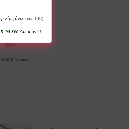
γγελίας άνω των 10€)
D OUT
X NOW
Δωρεάν!!!
ZIG-ZAG Μαύρο-