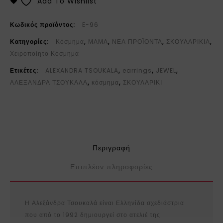
Add To Wishlist
Κωδικός προϊόντος:
E-96
Κατηγορίες:
Κόσμημα
,
ΜΑΜΑ
,
ΝΕΑ ΠΡΟΪΟΝΤΑ
,
ΣΚΟΥΛΑΡΙΚΙΑ
,
Χειροποίητο Κόσμημα
Ετικέτες:
ALEXANDRA TSOUKALA
,
earrings
,
JEWEL
,
ΑΛΕΞΑΝΔΡΑ ΤΣΟΥΚΑΛΑ
,
κόσμημα
,
ΣΚΟΥΛΑΡΙΚΙ
Περιγραφή
Επιπλέον πληροφορίες
Η Αλεξάνδρα Τσουκαλά είναι Ελληνίδα σχεδιάστρια
που από το 1992 δημιουργεί στο ατελιέ της