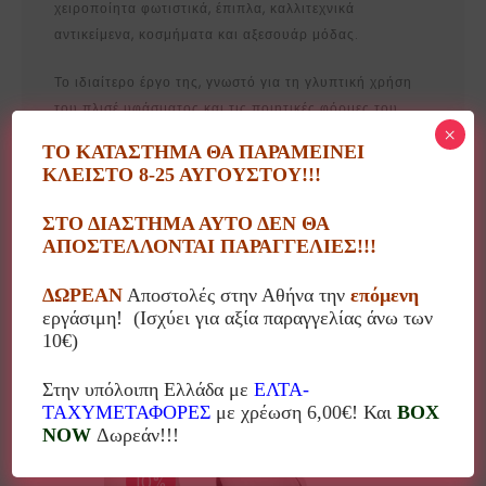
χειροποίητα φωτιστικά, έπιπλα, καλλιτεχνικά
αντικείμενα, κοσμήματα και αξεσουάρ μόδας.
Το ιδιαίτερο έργο της, γνωστό για τη γλυπτική χρήση
του πλισέ υφάσματος και τις ποιητικές φόρμες του,
×
διατίθεται σε επιλεγμένα καταστήματα σε όλο τον
ΤΟ ΚΑΤΑΣΤΗΜΑ ΘΑ ΠΑΡΑΜΕΙΝΕΙ
κόσμο. Αξιοσημείωτο είναι ότι τα αξεσουάρ μόδας της
ΚΛΕΙΣΤΟ 8-25 ΑΥΓΟΥΣΤΟΥ!!!
φιλοξενούνται σε 90 πωλητήρια μεγάλων μουσείων
τέχνης διεθνώς, επιβεβαιώνοντας την παγκόσμια
ΣΤΟ ΔΙΑΣΤΗΜΑ ΑΥΤΟ ΔΕΝ ΘΑ
αναγνώριση και την καλλιτεχνική της επιρροή.
ΑΠΟΣΤΕΛΛΟΝΤΑΙ ΠΑΡΑΓΓΕΛΙΕΣ!!!
ΔΩΡΕΑΝ
Αποστολές στην Αθήνα την
επόμενη
εργάσιμη! (Ισχύει για αξία παραγγελίας άνω των
10€)
Μπορεί επίσης να σας αρέσει…
Στην υπόλοιπη Ελλάδα με
ΕΛΤΑ-
ΤΑΧΥΜΕΤΑΦΟΡΕΣ
με χρέωση 6,00€! Και
BOX
NOW
Δωρεάν!!!
10%