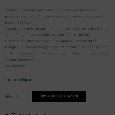
Χειροποίητα σκουλαρίκια από π
λισέ, σατέν πολυεστέρα και
μεταλλικό στήριγμα από
ορείχαλκο
χωρίς νικέλιο και μόλυβδο.
Μήκος: 7-7,5 εκ.
Ανάλαφρα, ανάγλυφα και τολμηρά, αυτά τα statement αξεσουάρ
προσθέτουν σύγχρονη κομψότητα σε κάθε εμφάνιση,
εμπνευσμένη από τον ελληνικό σχεδιασμό. Ιδανικά για το
καθημερινό στυλ ή για ξεχωριστές περιστάσεις. Ανακαλύψτε τα
εμβληματικά, χειροποίητα κοσμήματα της Αλεξάνδρας Τσουκαλά.
Χρώμα: Μαύρο-Ασημί
Δεν πλένεται!
1 σε απόθεμα
ΠΡΟΣΘΉΚΗ ΣΤΟ ΚΑΛΆΘΙ
Qty: