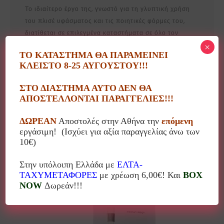
Το ιδιαίτερο έργο της, γνωστό για τη γλυπτική χρήση
του πλισέ υφάσματος και τις ποιητικές φόρμες του,
διατίθεται σε επιλεγμένα καταστήματα σε όλο τον
κόσμο. Αξιοσημείωτο είναι ότι τα αξεσουάρ μόδας της
×
ΤΟ ΚΑΤΑΣΤΗΜΑ ΘΑ ΠΑΡΑΜΕΙΝΕΙ
φιλοξενούνται σε 90 πωλητήρια μεγάλων μουσείων
ΚΛΕΙΣΤΟ 8-25 ΑΥΓΟΥΣΤΟΥ!!!
τέχνης διεθνώς, επιβεβαιώνοντας την παγκόσμια
αναγνώριση και την καλλιτεχνική της επιρροή.
ΣΤΟ ΔΙΑΣΤΗΜΑ ΑΥΤΟ ΔΕΝ ΘΑ
ΑΠΟΣΤΕΛΛΟΝΤΑΙ ΠΑΡΑΓΓΕΛΙΕΣ!!!
ΔΩΡΕΑΝ
Αποστολές στην Αθήνα την
επόμενη
εργάσιμη! (Ισχύει για αξία παραγγελίας άνω των
10€)
Μπορεί επίσης να σας αρέσει…
Στην υπόλοιπη Ελλάδα με
ΕΛΤΑ-
ΤΑΧΥΜΕΤΑΦΟΡΕΣ
με χρέωση 6,00€! Και
BOX
NOW
Δωρεάν!!!
10%