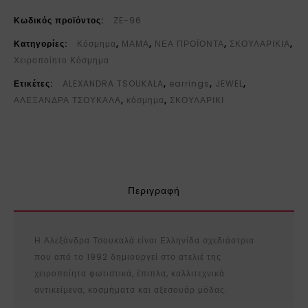
Κωδικός προϊόντος:
ZE-96
Κατηγορίες:
Κόσμημα
,
ΜΑΜΑ
,
ΝΕΑ ΠΡΟΪΟΝΤΑ
,
ΣΚΟΥΛΑΡΙΚΙΑ
,
Χειροποίητο Κόσμημα
Ετικέτες:
ALEXANDRA TSOUKALA
,
earrings
,
JEWEL
,
ΑΛΕΞΑΝΔΡΑ ΤΣΟΥΚΑΛΑ
,
κόσμημα
,
ΣΚΟΥΛΑΡΙΚΙ
Περιγραφή
Η Αλεξάνδρα Τσουκαλά είναι Ελληνίδα σχεδιάστρια
που από το 1992 δημιουργεί στο ατελιέ της
χειροποίητα φωτιστικά, έπιπλα, καλλιτεχνικά
αντικείμενα, κοσμήματα και αξεσουάρ μόδας.