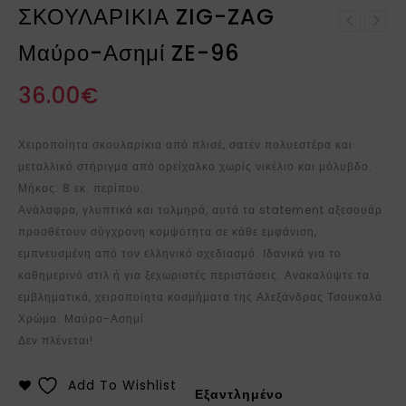
ΣΚΟΥΛΑΡΙΚΙΑ ZIG-ZAG
ΣΚΟΥΛΑΡΙΚΙΑ ZIG-ZAG
ΣΚΟΥΛΑΡΙΚΙΑ Χρυσό-Χακί
Χρυσό-Χακί ZE-75
Μαύρο-Ασημί ZE-96
TEAR-E-75
36.00
€
Χειροποίητα σκουλαρίκια από π
λισέ, σατέν πολυεστέρα και
μεταλλικό στήριγμα από
ορείχαλκο
χωρίς νικέλιο και μόλυβδο.
Μήκος: 8 εκ. περίπου.
Ανάλαφρα, γλυπτικά και τολμηρά, αυτά τα statement αξεσουάρ
προσθέτουν σύγχρονη κομψότητα σε κάθε εμφάνιση,
εμπνευσμένη από τον ελληνικό σχεδιασμό. Ιδανικά για το
καθημερινό στιλ ή για ξεχωριστές περιστάσεις. Ανακαλύψτε τα
εμβληματικά, χειροποίητα κοσμήματα της Αλεξάνδρας Τσουκαλά.
Χρώμα: Μαύρο-Ασημί
Δεν πλένεται!
Add To Wishlist
Εξαντλημένο