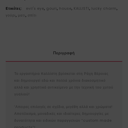
Ετικέτες:
evil's eye
,
gouri
,
house
,
KALLISTI
,
lucky charm
,
γούρι
,
ματι
,
σπίτι
Περιγραφή
Το εργαστήριο Καλλίστη βρίσκεται στη Ράχη Βέροιας
και δημιουργεί εδώ και πολλά χρόνια διακοσμητικό
αλλά και χρηστικό αντικείμενο με την τεχνική του χυτού
γυαλιού!
‘Απειρες επιλογές σε σχέδια, μεγέθη αλλά και χρώματα!
Αποτέλεσμα, μοναδικές και ιδιαίτερες δημιουργίες με
δυνατότητα και ειδικών παραγγελιών “custom made
products”!