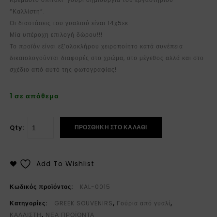
“Καλλίστη”.
Οι διαστάσεις του γυαλιού είναι 14χ5εκ.
Μία υπέροχη επιλογή δώρου!!!
Το προϊόν είναι εξ’ολοκλήρου χειροποίητο κατά συνέπεια
δικαιολογούνται διαφορές στο χρώμα, στο μέγεθος αλλά και στο
σχέδιο από αυτό της φωτογραφίας!
1 σε απόθεμα
ΠΡΟΣΘΉΚΗ ΣΤΟ ΚΑΛΆΘΙ
Qty:
Add To Wishlist
Κωδικός προϊόντος:
KAL-0015
Κατηγορίες:
GREEK SOUVENIRS
,
Γούρια από γυαλί
,
ΚΑΛΛΙΣΤΗ
,
ΝΕΑ ΠΡΟΪΟΝΤΑ