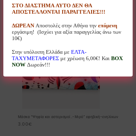
Μάσκα “Το όμορφο πουλί – Μιρό” εφηβική-ενηλίκων
ΣΤΟ ΔΙΑΣΤΗΜΑ ΑΥΤΟ ΔΕΝ ΘΑ
3.00
€
ΑΠΟΣΤΕΛΛΟΝΤΑΙ ΠΑΡΑΓΓΕΛΙΕΣ!!!
ΔΩΡΕΑΝ
Αποστολές στην Αθήνα την
επόμενη
εργάσιμη! (Ισχύει για αξία παραγγελίας άνω των
10€)
Στην υπόλοιπη Ελλάδα με
ΕΛΤΑ-
ΤΑΧΥΜΕΤΑΦΟΡΕΣ
με χρέωση 6,00€! Και
BOX
NOW
Δωρεάν!!!
%
Μάσκα “Ψηφία και αστερισμοί…-Μιρό” εφηβική-ενηλίκων
3.00
€