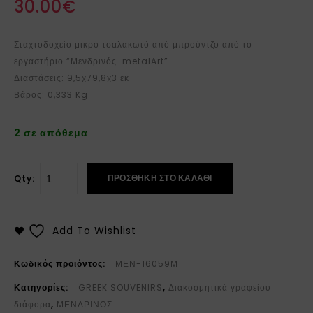
30.00
€
Σταχτοδοχείο μικρό τσαλακωτό από μπρούντζο από το
εργαστήριο “Μενδρινός-metalArt”.
Διαστάσεις: 9,5χ79,8χ3 εκ
Βάρος: 0,333 Kg
2 σε απόθεμα
ΠΡΟΣΘΉΚΗ ΣΤΟ ΚΑΛΆΘΙ
Qty:
Add To Wishlist
Κωδικός προϊόντος:
ΜΕΝ-16059Μ
Κατηγορίες:
GREEK SOUVENIRS
,
Διακοσμητικά γραφείου
διάφορα
,
ΜΕΝΔΡΙΝΟΣ