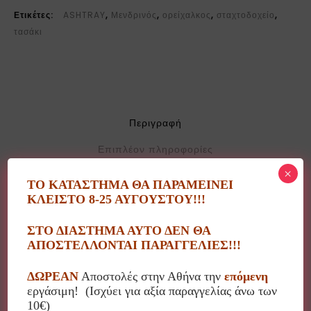
Ετικέτες:
ASHTRAY
,
Μενδρινός
,
ορείχαλκος
,
σταχτοδοχείο
,
τασάκι
Περιγραφή
Επιπλέον πληροφορίες
×
ΤΟ ΚΑΤΑΣΤΗΜΑ ΘΑ ΠΑΡΑΜΕΙΝΕΙ
ΚΛΕΙΣΤΟ 8-25 ΑΥΓΟΥΣΤΟΥ!!!
Ελληνικά Χειροποίητα Διακοσμητικά Αντικείμενα από
Μπρούντζο & Αλουμίνιο από το εργαστήριο
ΣΤΟ ΔΙΑΣΤΗΜΑ ΑΥΤΟ ΔΕΝ ΘΑ
Μενδρινός-metalArt.
ΑΠΟΣΤΕΛΛΟΝΤΑΙ ΠΑΡΑΓΓΕΛΙΕΣ!!!
Αντικείμενα τέχνης ελληνικής σχεδίασης και
κατασκευής από πραγματικό μέταλλο, μπρούντζο &
ΔΩΡΕΑΝ
Αποστολές στην Αθήνα την
επόμενη
αλουμίνιο.
εργάσιμη! (Ισχύει για αξία παραγγελίας άνω των
Διαχρονικές δημιουργίες με την παραδοσιακή τεχνική
10€)