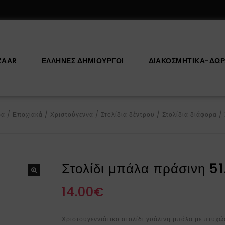
ZAAR
ΕΛΛΗΝΕΣ ΔΗΜΙΟΥΡΓΟΙ
ΔΙΑΚΟΣΜΗΤΙΚΆ-ΔΏ
ρα
/
Εποχιακά
/
Χριστούγεννα
/
Στολίδια δέντρου
/
Στολίδια διάφορα
/
Στολίδι μπάλα πράσινη 5
14.00
€
Χριστουγεννιάτικο στολίδι γυάλινη μπάλα με πτυχώ