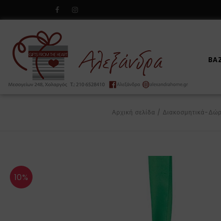
BA
Αρχική σελίδα
/
Διακοσμητικά-Δώ
10%