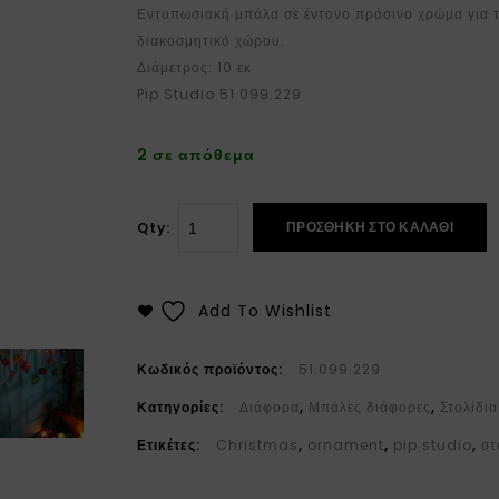
Εντυπωσιακή μπάλα σε έντονο πράσινο χρώμα για τ
διακοσμητικό χώρου.
Διάμετρος: 10 εκ
Pip Studio 51.099.229
2 σε απόθεμα
ΠΡΟΣΘΉΚΗ ΣΤΟ ΚΑΛΆΘΙ
Qty:
Add To Wishlist
Κωδικός προϊόντος:
51.099.229
Κατηγορίες:
Διάφορα
,
Μπάλες διάφορες
,
Στολίδι
Ετικέτες:
Christmas
,
ornament
,
pip studio
,
στ