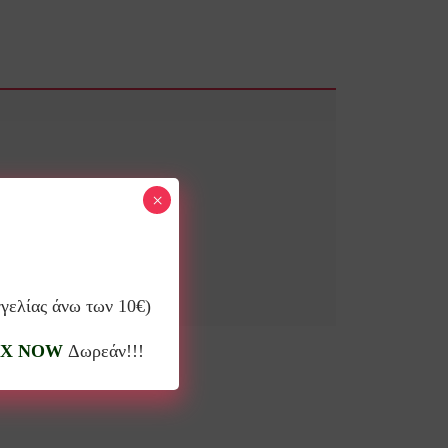
×
γγελίας άνω των 10€)
X NOW
Δωρεάν!!!