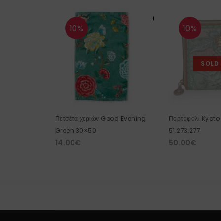
10%
10%
SOLD
Πετσέτα χεριών Good Evening
Πορτοφόλι Kyoto 
Green 30×50
51.273.277
14.00
€
50.00
€