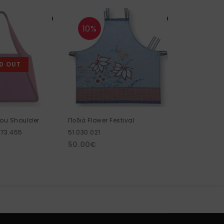
10%
10%
D OUT
lou Shoulder
Ποδιά Flower Festival
Πετσέτα χερι
273.455
51.030.021
30×50
50.00
€
14.00
€