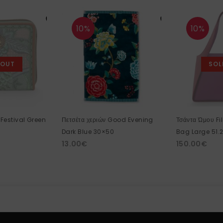
10%
10%
 OUT
SOL
Festival Green
Πετσέτα χεριών Good Evening
Τσάντα Ώμου Fi
Dark Blue 30×50
Bag Large 51.
13.00
€
150.00
€