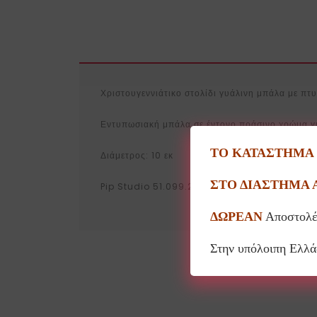
Χριστουγεννιάτικο στολίδι γυάλινη μπάλα με πτ
Εντυπωσιακή μπάλα σε έντονο πράσινο χρώμα για
ΤΟ ΚΑΤΑΣΤΗΜΑ Θ
Διάμετρος: 10 εκ
ΣΤΟ ΔΙΑΣΤΗΜΑ 
Pip Studio 51.099.229
ΔΩΡΕΑΝ
Αποστολέ
Στην υπόλοιπη Ελλ