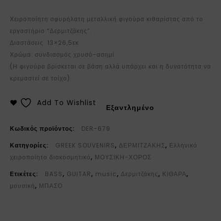
Χειροποίητη σφυρήλατη μεταλλική φιγούρα κιθαρίστας από το
εργαστήριο “Δερμιτζάκης”.
Διαστάσεις: 13×26,5εκ
Χρώμα: συνδιασμός χρυσό-ασημί
(Η φιγούρα βρίσκεται σε βάση αλλά υπάρχει και η δυνατότητα να
κρεμαστεί σε τοίχο)
Add To Wishlist
Εξαντλημένο
Κωδικός προϊόντος:
DER-679
Κατηγορίες:
GREEK SOUVENIRS
,
ΔΕΡΜΙΤΖΑΚΗΣ
,
Ελληνικό
χειροποίητο διακοσμητικό
,
ΜΟΥΣΙΚΗ-ΧΟΡΟΣ
Ετικέτες:
BASS
,
GUITAR
,
music
,
Δερμιτζάκης
,
ΚΙΘΑΡΑ
,
μουσική
,
ΜΠΑΣΟ