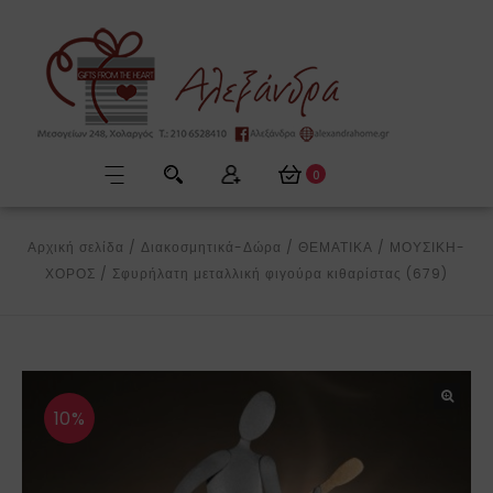
0
Αρχική σελίδα
/
Διακοσμητικά-Δώρα
/
ΘΕΜΑΤΙΚΑ
/
ΜΟΥΣΙΚΗ-
ΧΟΡΟΣ
/
Σφυρήλατη μεταλλική φιγούρα κιθαρίστας (679)
10%