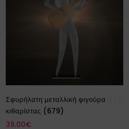
Σφυρήλατη μεταλλική φιγούρα
Σφυρήλατη μεταλλική
Σφυρήλατη μεταλλική
φιγούρα βιολιστής
κιθαρίστας (679)
φιγούρα κοριτσάκι με
(602)
σχοινάκι (667)
39.00
€