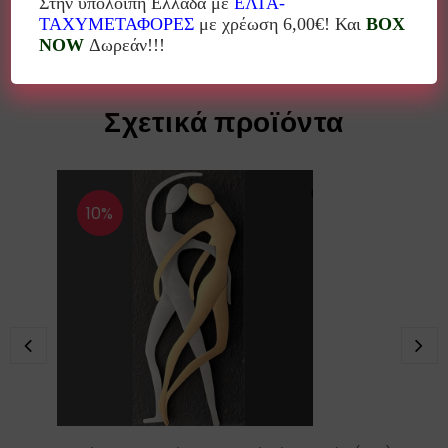
Στην υπόλοιπη Ελλάδα με
ΕΛΤΑ-
ΤΑΧΥΜΕΤΑΦΟΡΕΣ
με χρέωση 6,00€! Και
BOX
NOW
Δωρεάν!!!
Σχετικά προϊόντα
10%