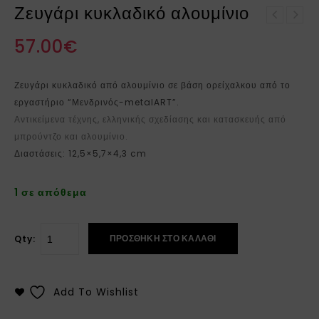
Ζευγάρι κυκλαδικό αλουμίνιο
Χάρτινο καραβάκι από
ορείχαλκο
57.00
€
Ζευγάρι κυκλαδικό από αλουμίνιο σε βάση ορείχαλκου από το
εργαστήριο “Μενδρινός-metalART”.
Αντικείμενα τέχνης, ελληνικής σχεδίασης και κατασκευής από
μπρούντζο και αλουμίνιο.
Διαστάσεις: 12,5×5,7×4,3 cm
1 σε απόθεμα
ΠΡΟΣΘΉΚΗ ΣΤΟ ΚΑΛΆΘΙ
Qty:
Add To Wishlist