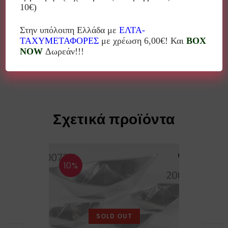
10€)
κατασκευής από μπρούντζο και αλουμίνιο.
Διαστάσεις: 12,5×5,7×4,3 cm
Στην υπόλοιπη Ελλάδα με
ΕΛΤΑ-
ΤΑΧΥΜΕΤΑΦΟΡΕΣ
με χρέωση 6,00€! Και
BOX
NOW
Δωρεάν!!!
Βάρος: 0,247 Kg
Σχετικά προϊόντα
10%
SOLD OUT