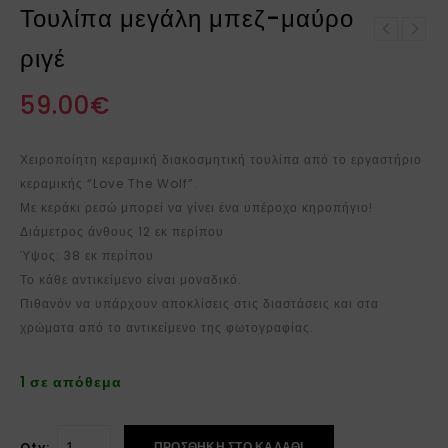
Τουλίπα μεγάλη μπεζ-μαύρο
Τουλίπα μεσαία μπεζ-
ριγέ
Τουλίπα μεγάλη μπεζ-
μαύρο ριγέ
εκρού
59.00
€
Χειροποίητη κεραμική διακοσμητική τουλίπα από το εργαστήριο
κεραμικής “Love The Wolf”.
Με κεράκι ρεσώ μπορεί να γίνει ένα υπέροχο κηροπήγιο!
Διάμετρος άνθους 12 εκ περίπου
Ύψος: 38 εκ περίπου
Το κάθε αντικείμενο είναι μοναδικό.
Πιθανόν να υπάρχουν αποκλίσεις στις διαστάσεις και στα
χρώματα από το αντικείμενο της φωτογραφίας.
1 σε απόθεμα
ΠΡΟΣΘΉΚΗ ΣΤΟ ΚΑΛΆΘΙ
Qty: