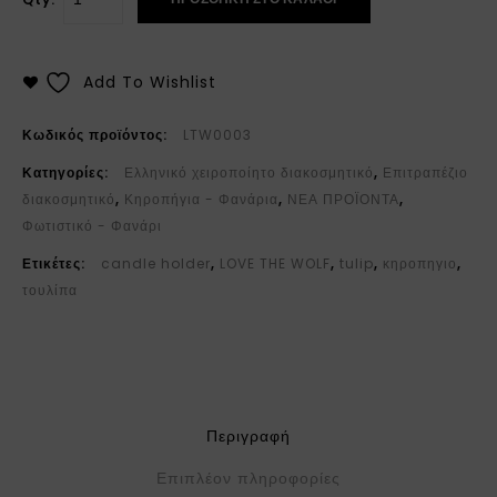
Add To Wishlist
Κωδικός προϊόντος:
LTW0003
Κατηγορίες:
Ελληνικό χειροποίητο διακοσμητικό
,
Επιτραπέζιο
διακοσμητικό
,
Κηροπήγια - Φανάρια
,
ΝΕΑ ΠΡΟΪΟΝΤΑ
,
Φωτιστικό - Φανάρι
Ετικέτες:
candle holder
,
LOVE THE WOLF
,
tulip
,
κηροπηγιο
,
τουλίπα
Περιγραφή
Επιπλέον πληροφορίες