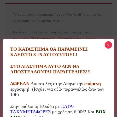
Το εργαστήριο κεραμικής “Love The Wolf” είναι το νέο
εγχείρημα της Γεωργίας Ρέππα.
Μετά από μια επιτυχημένη πορεία στο εργαστήριο
κεραμικής “Το Μυρμήγκι” η Γεωργία επιχειρεί με τη
×
δική της πλέον φαντασία, τη δημιουργικότητα και τις
ΤΟ ΚΑΤΑΣΤΗΜΑ ΘΑ ΠΑΡΑΜΕΙΝΕΙ
ιδέες της κάτω από ένα νέο ανερχόμενο brand.
ΚΛΕΙΣΤΟ 8-25 ΑΥΓΟΥΣΤΟΥ!!!
Εντυπωσιακά σχέδια και χρώματα σε αντικείμενα
χρηστικά και διακοσμητικά βγαλμένα από παραμύθι!
ΣΤΟ ΔΙΑΣΤΗΜΑ ΑΥΤΟ ΔΕΝ ΘΑ
*Τα αντικείμενα είναι εξ’ολοκλήρου χειροποίητα και
ΑΠΟΣΤΕΛΛΟΝΤΑΙ ΠΑΡΑΓΓΕΛΙΕΣ!!!
πάντα υπάρχουν αποκλίσεις από τα αντικείμενα της
φωτογραφίας καθώς και στις διαστάσεις.
ΔΩΡΕΑΝ
Αποστολές στην Αθήνα την
επόμενη
εργάσιμη! (Ισχύει για αξία παραγγελίας άνω των
10€)
Στην υπόλοιπη Ελλάδα με
ΕΛΤΑ-
ΤΑΧΥΜΕΤΑΦΟΡΕΣ
με χρέωση 6,00€! Και
BOX