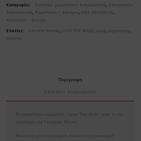
Κατηγορίες:
Ελληνικό χειροποίητο διακοσμητικό
,
Επιτραπέζιο
διακοσμητικό
,
Κηροπήγια - Φανάρια
,
ΝΕΑ ΠΡΟΪΟΝΤΑ
,
Φωτιστικό - Φανάρι
Ετικέτες:
candle holder
,
LOVE THE WOLF
,
tulip
,
κηροπηγιο
,
τουλίπα
Περιγραφή
Επιπλέον πληροφορίες
Το εργαστήριο κεραμικής “Love The Wolf” είναι το νέο
εγχείρημα της Γεωργίας Ρέππα.
Μετά από μια επιτυχημένη πορεία στο εργαστήριο