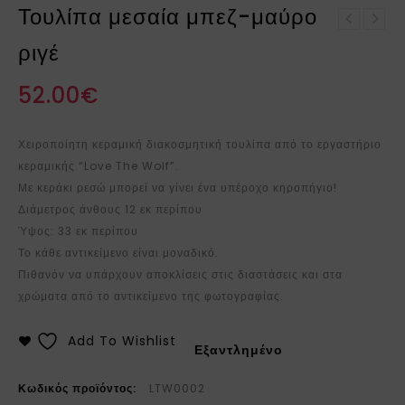
Τουλίπα μεσαία μπεζ-μαύρο
Τουλίπα μεγάλη μπεζ-
ριγέ
μαύρο ριγέ
52.00
€
Χειροποίητη κεραμική διακοσμητική τουλίπα από το εργαστήριο
κεραμικής “Love The Wolf”.
Με κεράκι ρεσώ μπορεί να γίνει ένα υπέροχο κηροπήγιο!
Διάμετρος άνθους 12 εκ περίπου
Ύψος: 33 εκ περίπου
Το κάθε αντικείμενο είναι μοναδικό.
Πιθανόν να υπάρχουν αποκλίσεις στις διαστάσεις και στα
χρώματα από το αντικείμενο της φωτογραφίας.
Add To Wishlist
Εξαντλημένο
Κωδικός προϊόντος:
LTW0002