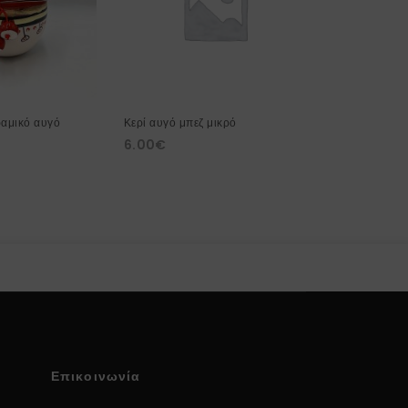
S
ραμικό αυγό
Κερί αυγό μπεζ μικρό
Χειροποίητη 
6.00
€
μεγάλη λευκή
66.00
€
Επικοινωνία