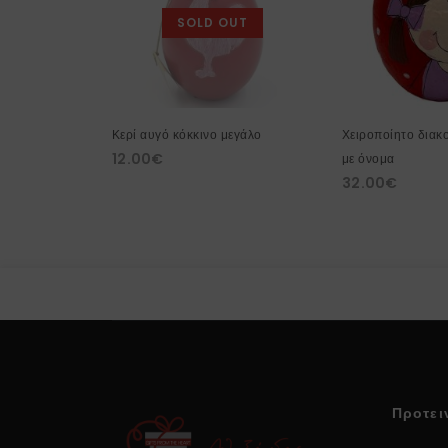
SOLD OUT
Κερί αυγό κόκκινο μεγάλο
Χειροποίητο διακ
12.00
€
με όνομα
32.00
€
Προτει