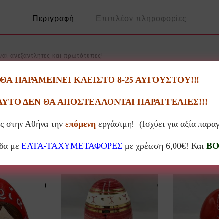
Περιγραφή
Επιπλέον πληροφορίες
ναι ανεξάντλητες και πρωτότυπες!
γκλάς, κορδέλες και άλλα συνθέτουν όμορφα διακοσμητικά αλλά και επο
Α ΠΑΡΑΜΕΙΝΕΙ ΚΛΕΙΣΤΟ 8-25 ΑΥΓΟΥΣΤΟΥ!!!
ΑΥΤΟ ΔΕΝ ΘΑ ΑΠΟΣΤΕΛΛΟΝΤΑΙ ΠΑΡΑΓΓΕΛΙΕΣ!!!
ς στην Αθήνα την
επόμενη
εργάσιμη! (Ισχύει για αξία παρα
Σχετικά προϊόντα
άδα με
ΕΛΤΑ-ΤΑΧΥΜΕΤΑΦΟΡΕΣ
με χρέωση 6,00€! Και
BO