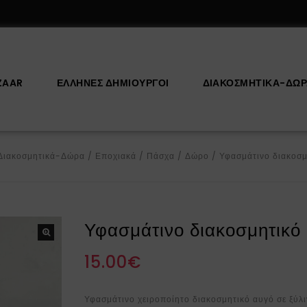
ZAAR
ΕΛΛΗΝΕΣ ΔΗΜΙΟΥΡΓΟΙ
ΔΙΑΚΟΣΜΗΤΙΚΆ-ΔΏ
Διακοσμητικά-Δώρα
/
Εποχιακά
/
Πάσχα
/
Δώρο
/
Υφασμάτινο διακοσμ
Υφασμάτινο διακοσμητικό 
15.00
€
Υφασμάτινο χειροποίητο διακοσμητικό αυγό σε ξύλ