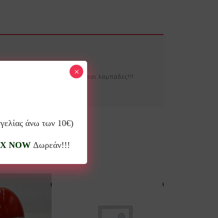
×
χιακά προϊόντα όπως γούρια και λαμπάδες!!!
γγελίας άνω των 10€)
X NOW
Δωρεάν!!!
10%