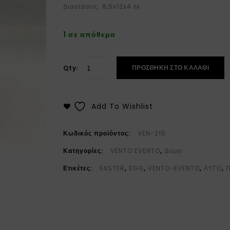
Διαστάσεις: 8,5x12x4 εκ
1 σε απόθεμα
ΠΡΟΣΘΉΚΗ ΣΤΟ ΚΑΛΆΘΙ
Qty:
Add To Wishlist
Κωδικός προϊόντος:
VEN-215
Κατηγορίες:
VENTO EVENTO
,
Δώρο
Ετικέτες:
EASTER
,
EGG
,
VENTO-EVENTO
,
ΑΥΓΟ
,