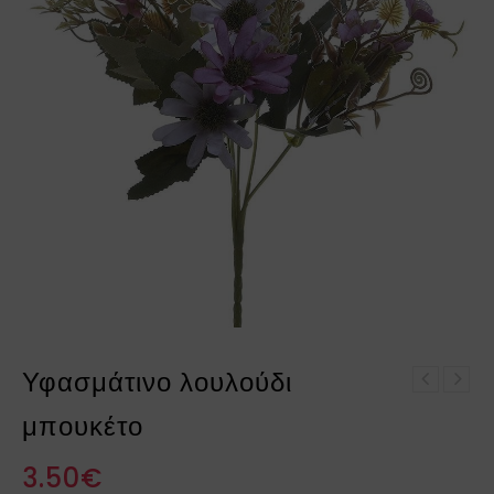
Υφασμάτινο λουλούδι
Υφασμάτινο λουλούδι
μπουκέτο
μπουκέτο
3.50
€