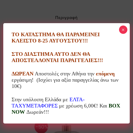
Περιγραφή
×
ΤΟ ΚΑΤΑΣΤΗΜΑ ΘΑ ΠΑΡΑΜΕΙΝΕΙ
Υφασμάτινο λουλούδι/μπουκέτο Inart 3-85-
ΚΛΕΙΣΤΟ 8-25 ΑΥΓΟΥΣΤΟΥ!!!
084-0123
ΣΤΟ ΔΙΑΣΤΗΜΑ ΑΥΤΟ ΔΕΝ ΘΑ
Ύψος: 27εκ
ΑΠΟΣΤΕΛΛΟΝΤΑΙ ΠΑΡΑΓΓΕΛΙΕΣ!!!
ΔΩΡΕΑΝ
Αποστολές στην Αθήνα την
επόμενη
εργάσιμη! (Ισχύει για αξία παραγγελίας άνω των
10€)
Σχετικά προϊόντα
Στην υπόλοιπη Ελλάδα με
ΕΛΤΑ-
ΤΑΧΥΜΕΤΑΦΟΡΕΣ
με χρέωση 6,00€! Και
BOX
NOW
Δωρεάν!!!
-50%