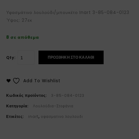
Υφασμάτινο λουλούδι/μπουκέτο Inart 3-85-084-0123
Ύψος: 27εκ
8 σε απόθεμα
ΠΡΟΣΘΉΚΗ ΣΤΟ ΚΑΛΆΘΙ
Qty:
Add To Wishlist
Κωδικός προϊόντος:
3-85-084-0123
Κατηγορία:
Λουλούδια-Στεφάνια
Ετικέτες:
inart
,
υφασματινο λουλουδι