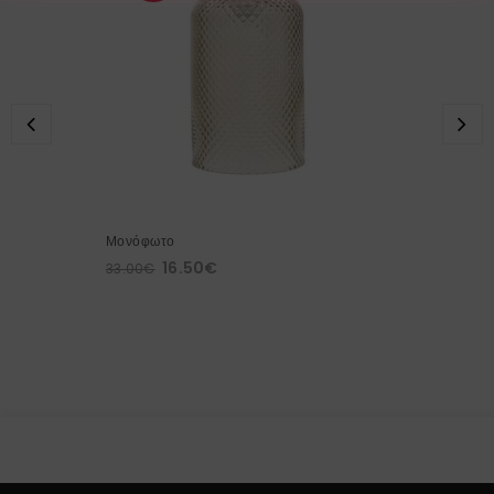
Μονόφωτο
16.50
€
33.00
€