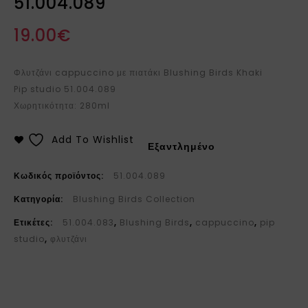
51.004.089
19.00
€
Φλυτζάνι cappuccino με πιατάκι Blushing Birds Khaki
Pip studio 51.004.089
Χωρητικότητα: 280ml
Add To Wishlist
Εξαντλημένο
Κωδικός προϊόντος:
51.004.089
Κατηγορία:
Blushing Birds Collection
Ετικέτες:
51.004.083
,
Blushing Birds
,
cappuccino
,
pip
studio
,
φλυτζάνι