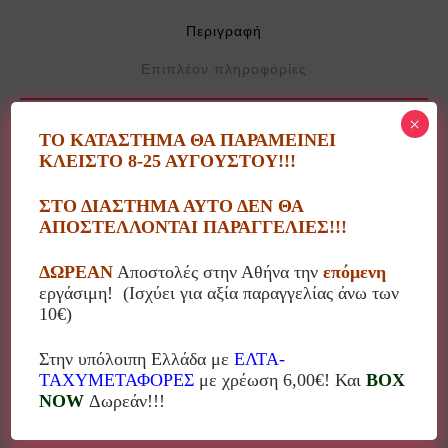
Περιγραφή
Επιπλέον πληροφορίες
×
ΤΟ ΚΑΤΑΣΤΗΜΑ ΘΑ ΠΑΡΑΜΕΙΝΕΙ
Φλυτζάνι cappuccino με πιατάκι Blushing Birds
ΚΛΕΙΣΤΟ 8-25 ΑΥΓΟΥΣΤΟΥ!!!
Khaki
ΣΤΟ ΔΙΑΣΤΗΜΑ ΑΥΤΟ ΔΕΝ ΘΑ
Pip studio 51.004.089
ΑΠΟΣΤΕΛΛΟΝΤΑΙ ΠΑΡΑΓΓΕΛΙΕΣ!!!
Χωρητικότητα: 280ml
ΔΩΡΕΑΝ
Αποστολές στην Αθήνα την
επόμενη
εργάσιμη! (Ισχύει για αξία παραγγελίας άνω των
10€)
Στην υπόλοιπη Ελλάδα με
ΕΛΤΑ-
Σχετικά προϊόντα
ΤΑΧΥΜΕΤΑΦΟΡΕΣ
με χρέωση 6,00€! Και
BOX
NOW
Δωρεάν!!!