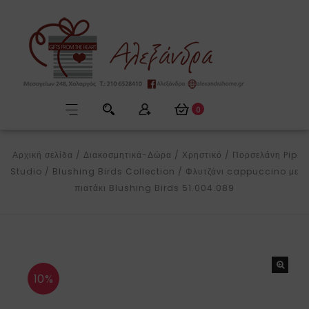
0
Αρχική σελίδα
/
Διακοσμητικά-Δώρα
/
Χρηστικό
/
Πορσελάνη Pip
Studio
/
Blushing Birds Collection
/
Φλυτζάνι cappuccino με
πιατάκι Blushing Birds 51.004.089
10%