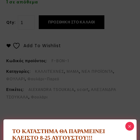
1 σε απόθεμα
ΠΡΟΣΘΉΚΗ ΣΤΟ ΚΑΛΆΘΙ
Qty:
Add To Wishlist
Κωδικός προϊόντος:
F-BON-1
Κατηγορίες:
ΚΑΛΛΙΤΕΧΝΕΣ
,
ΜΑΜΑ
,
ΝΕΑ ΠΡΟΪΟΝΤΑ
,
ΦΟΥΛΑΡΙ
,
Φουλάρι-Παρεό
Ετικέτες:
ALEXANDRA TSOUKALA
,
scarf
,
ΑΛΕΞΑΝΔΡΑ
ΤΣΟΥΚΑΛΑ
,
Φουλάρι
×
ΤΟ ΚΑΤΑΣΤΗΜΑ ΘΑ ΠΑΡΑΜΕΙΝΕΙ
ΚΛΕΙΣΤΟ 8-25 ΑΥΓΟΥΣΤΟΥ!!!
Περιγραφή