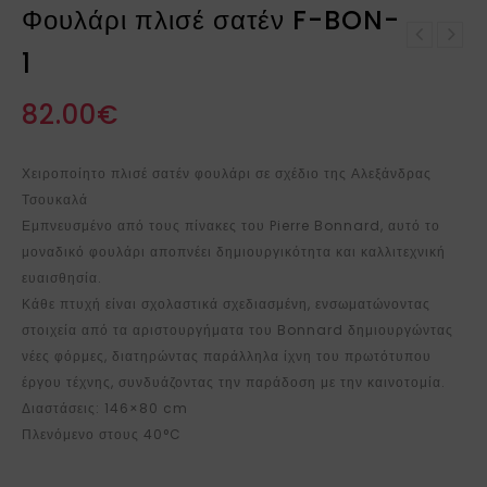
Φουλάρι πλισέ σατέν F-BON-
ΚΟΛΙΕ Χακί-Λαδί-Μαύρο-
1
Φουλάρι πλισέ σατέν F-
Ασημί FR-406
BON-2
82.00
€
Χειροποίητο πλισέ σατέν φουλάρι σε σχέδιο της Αλεξάνδρας
Τσουκαλά
Εμπνευσμένο από τους πίνακες του Pierre Bonnard, αυτό το
μοναδικό φουλάρι αποπνέει δημιουργικότητα και καλλιτεχνική
ευαισθησία.
Κάθε πτυχή είναι σχολαστικά σχεδιασμένη, ενσωματώνοντας
στοιχεία από τα αριστουργήματα του Bonnard δημιουργώντας
νέες φόρμες, διατηρώντας παράλληλα ίχνη του πρωτότυπου
έργου τέχνης, συνδυάζοντας την παράδοση με την καινοτομία.
Διαστάσεις: 146×80 cm
Πλενόμενο στους 40°C