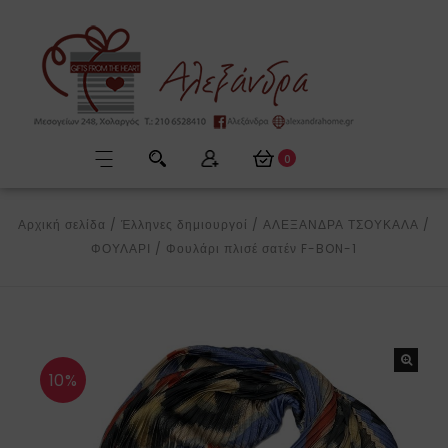
0
Αρχική σελίδα
/
Έλληνες δημιουργοί
/
ΑΛΕΞΑΝΔΡΑ ΤΣΟΥΚΑΛΑ
/
ΦΟΥΛΑΡΙ
/
Φουλάρι πλισέ σατέν F-BON-1
10%