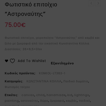
Φωτιστικό επιτοίχιο
Χειροποίητη μεταλλική
Χειροποίητο σπιτάκι
κορνίζα 10x15 (257Α)
“Αστροναύτης”
παπιέ μασέ
75.00
€
Φωτιστικό επιτοίχιο, χειροποίητο “Αστροναύτης” από καμβά και
ξύλο με ζωγραφιά από την εικαστικό Κωνσταντίνα Κόλλια.
Διαστάσεις: 36×6,5×31εκ
Add To Wishlist
Εξαντλημένο
Κωδικός προϊόντος:
KONKOL-LT363-1
Κατηγορίες:
ΚΩΝΣΤΑΝΤΙΝΑ ΚΟΛΛΙΑ
,
Παιδικό δωμάτιο
,
Φωτισμός τοίχου
Ετικέτες:
canvas
,
child
,
handmade
,
kid
,
lightings
,
painting
,
αστοναύτης
,
δώρο
,
ζωγραφιά
,
καμβάς
,
παιδικό
,