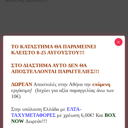
φωτιστικό
,
χειροποιητο
Περιγραφή
×
ΤΟ ΚΑΤΑΣΤΗΜΑ ΘΑ ΠΑΡΑΜΕΙΝΕΙ
ΚΛΕΙΣΤΟ 8-25 ΑΥΓΟΥΣΤΟΥ!!!
Φωτιστικό επιτοίχιο, χειροποίητο “Αστροναύτης” από
ΣΤΟ ΔΙΑΣΤΗΜΑ ΑΥΤΟ ΔΕΝ ΘΑ
καμβά και ξύλο με ζωγραφιά από την εικαστικό
ΑΠΟΣΤΕΛΛΟΝΤΑΙ ΠΑΡΑΓΓΕΛΙΕΣ!!!
Κωνσταντίνα Κόλλια.
ΔΩΡΕΑΝ
Αποστολές στην Αθήνα την
επόμενη
Διαστάσεις: 36×6,5×31εκ
εργάσιμη! (Ισχύει για αξία παραγγελίας άνω των
10€)
Στην υπόλοιπη Ελλάδα με
ΕΛΤΑ-
ΤΑΧΥΜΕΤΑΦΟΡΕΣ
με χρέωση 6,00€! Και
BOX
Σχετικά προϊόντα
NOW
Δωρεάν!!!