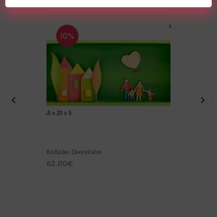
10%
Καδράκι Οικογένεια
62.00
€