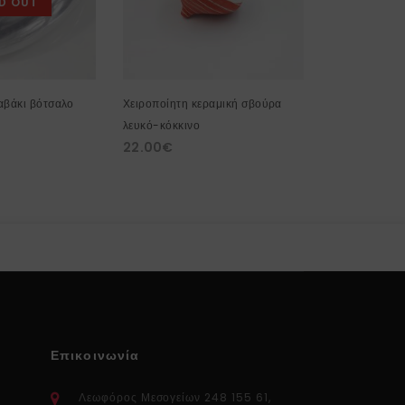
D OUT
αβάκι βότσαλο
Χειροποίητη κεραμική σβούρα
Πήλινο κρεμα
λευκό-κόκκινο
μεγάλο
22.00
€
22.00
€
Επικοινωνία
Λεωφόρος Μεσογείων 248 155 61,