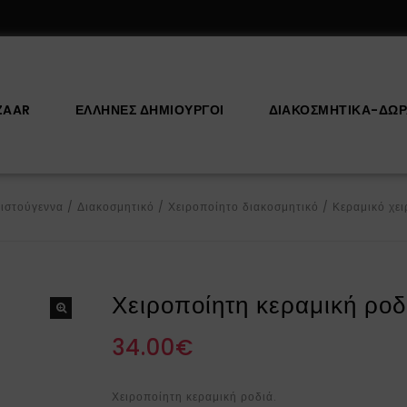
ZAAR
ΕΛΛΗΝΕΣ ΔΗΜΙΟΥΡΓΟΙ
ΔΙΑΚΟΣΜΗΤΙΚΆ-ΔΏ
ιστούγεννα
/
Διακοσμητικό
/
Χειροποίητο διακοσμητικό
/
Κεραμικό χε
Χειροποίητη κεραμική ροδ
34.00
€
Χειροποίητη κεραμική ροδιά.