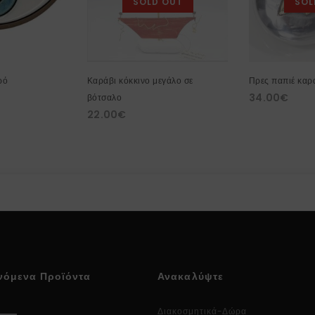
SOLD OUT
SOL
ρό
Καράβι κόκκινο μεγάλο σε
Πρες παπιέ καρ
34.00
€
βότσαλο
22.00
€
νόμενα Προϊόντα
Ανακαλύψτε
Διακοσμητικά-Δώρα