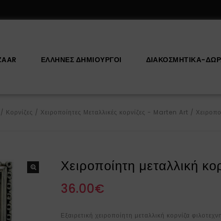
ZAAR
ΕΛΛΗΝΕΣ ΔΗΜΙΟΥΡΓΟΙ
ΔΙΑΚΟΣΜΗΤΙΚΆ-ΔΏ
/
Κορνίζες
/
Χειροποίητες Μεταλλικές κορνίζες - Marten Art
/
Χειροπο
Χειροποίητη μεταλλική κ
36.00
€
Εξαιρετική χειροποίητη μεταλλική κορνίζα φιλοτεχ