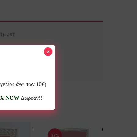
TEN ART.
×
γγελίας άνω των 10€)
X NOW
Δωρεάν!!!
10%
10%