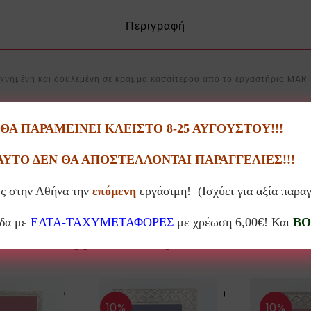
Περιγραφή
τεχνημένη και δουλεμένη σε κράμμα κασσίτερου από το εργαστήριο MAR
ύ 925.
Α ΠΑΡΑΜΕΙΝΕΙ ΚΛΕΙΣΤΟ 8-25 ΑΥΓΟΥΣΤΟΥ!!!
ΑΥΤΟ ΔΕΝ ΘΑ ΑΠΟΣΤΕΛΛΟΝΤΑΙ ΠΑΡΑΓΓΕΛΙΕΣ!!!
ς στην Αθήνα την
επόμενη
εργάσιμη! (Ισχύει για αξία παρα
άδα με
ΕΛΤΑ-ΤΑΧΥΜΕΤΑΦΟΡΕΣ
με χρέωση 6,00€! Και
BO
Σχετικά προϊόντα
10%
10%