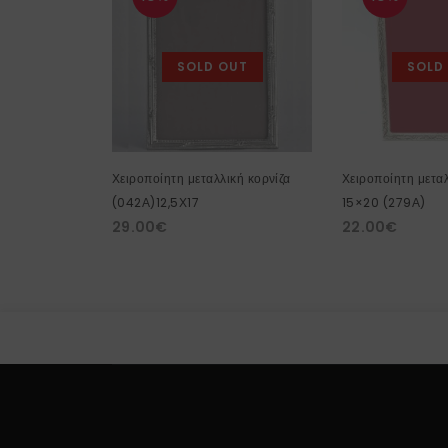
SOLD OUT
SOLD
Χειροποίητη μεταλλική κορνίζα
Χειροποίητη μεταλ
(042Α)12,5Χ17
15×20 (279Α)
29.00
€
22.00
€