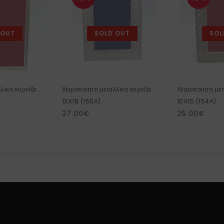
 OUT
SOLD OUT
SOL
λική κορνίζα
Χειροποίητη μεταλλική κορνίζα
Χειροποίητη μετ
13Χ18 (155Α)
10Χ15 (154Α)
27.00
€
25.00
€