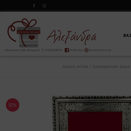
BA
Αρχική σελίδα
/
Διακοσμητικά-Δώρα
10%