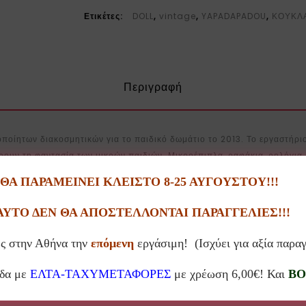
Ετικέτες:
DOLL
,
vintage
,
YAPADAPADOU
,
ΚΟΥΚΛ
Περιγραφή
οίητων διακοσμητικών για το παιδικό δωμάτιο το 2013. Το εργαστήρι
ρουν τη φαντασία των μικρών παιδιών. Μικροέπιπλα, ραφάκια, ρολόγια, 
Α ΠΑΡΑΜΕΙΝΕΙ ΚΛΕΙΣΤΟ 8-25 ΑΥΓΟΥΣΤΟΥ!!!
εράκι, κατάλληλα για παιδιά, από οικολογικά και μη τοξικά υλικά. Σκοπ
ΑΥΤΟ ΔΕΝ ΘΑ ΑΠΟΣΤΕΛΛΟΝΤΑΙ ΠΑΡΑΓΓΕΛΙΕΣ!!!
ς στην Αθήνα την
επόμενη
εργάσιμη! (Ισχύει για αξία παρα
άδα με
ΕΛΤΑ-ΤΑΧΥΜΕΤΑΦΟΡΕΣ
με χρέωση 6,00€! Και
BO