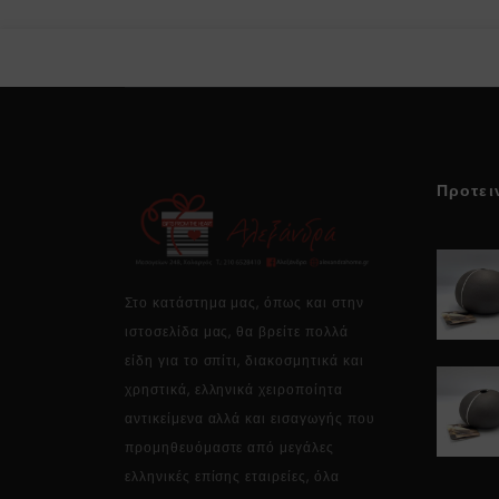
Προτει
Στο κατάστημα μας, όπως και στην
ιστοσελίδα μας, θα βρείτε πολλά
είδη για το σπίτι, διακοσμητικά και
χρηστικά, ελληνικά χειροποίητα
αντικείμενα αλλά και εισαγωγής που
προμηθευόμαστε από μεγάλες
ελληνικές επίσης εταιρείες, όλα