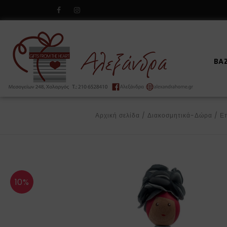
BA
Αρχική σελίδα
/
Διακοσμητικά-Δώρα
/
Επ
10%