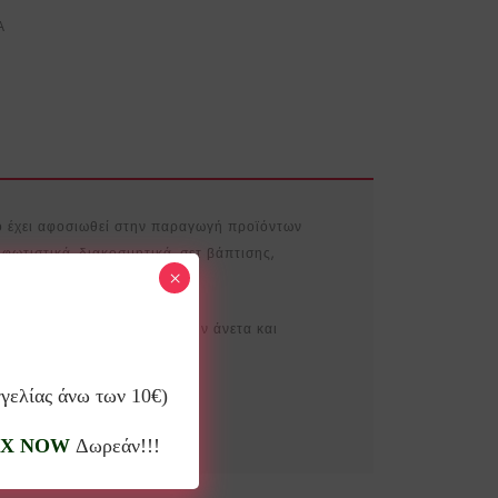
Α
ο έχει αφοσιωθεί στην παραγωγή προϊόντων
φωτιστικά, διακοσμητικά, σετ βάπτισης,
×
ός είναι τα παιδιά να νιώθουν άνετα και
γγελίας άνω των 10€)
X NOW
Δωρεάν!!!