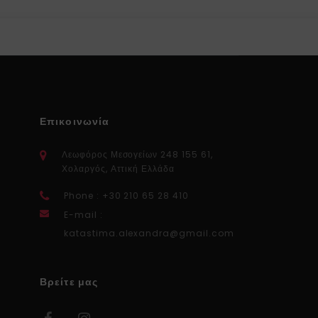
Επικοινωνία
Λεωφόρος Μεσογείων 248 155 61,
Χολαργός, Αττική Ελλάδα
Phone : +30 210 65 28 410
E-mail :
katastima.alexandra@gmail.com
Βρείτε μας