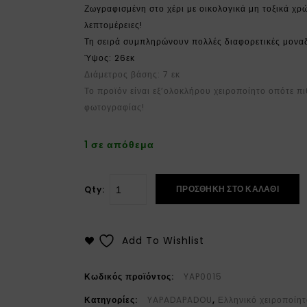
Ζωγραφισμένη στο χέρι με οικολογικά μη τοξικά χ
λεπτομέρειες!
Τη σειρά συμπληρώνουν πολλές διαφορετικές μοναδ
Ύψος: 26εκ
Διάμετρος βάσης: 7 εκ
Το προϊόν είναι εξ’ολοκλήρου χειροποίητο οπότε π
φωτογραφίας!
1 σε απόθεμα
ΠΡΟΣΘΉΚΗ ΣΤΟ ΚΑΛΆΘΙ
Qty:
Add To Wishlist
Κωδικός προϊόντος:
YAP0015
Κατηγορίες:
YAPADAPADOU
,
Ελληνικό χειροποίητ