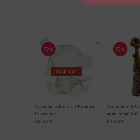
10%
10%
SOLD OUT
Χειροποίητo Επιτοίχιο Φωτιστικό
Χειροποίητη ξύλιν
Ελεφαντάκι
ύφασμα YAP0019
68.00
€
62.00
€