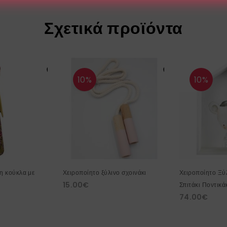
Σχετικά προϊόντα
10%
10%
η κούκλα με
Χειροποίητο ξύλινο σχοινάκι
Χειροποίητο Ξύ
15.00
€
Σπιτάκι Ποντικά
74.00
€