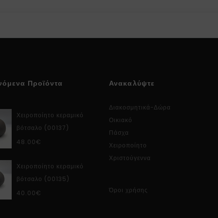
νόμενα Προϊόντα
Ανακαλύψτε
Διακοσμητικά-Δώρα
Χειροποίητο κεραμικό
Οικιακό
βότσαλο (00137)
Πάσχα
48.00
€
Χειροποίητο
Χριστούγεννα
Χειροποίητο κεραμικό
βότσαλο (00135)
Όροι χρήσης
40.00
€