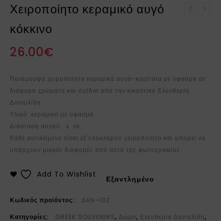
Χειροποίητο κεραμικό αυγό
Χειροποίητο κεραμικό
Λαμπάδα χειροποίητη με
αυγό τυρκουάζ
κόκκινο
μενταγιόν κοπέλα
26.00
€
Πανέμορφα χειροποίητα κεραμικά αυγά-κορίτσια με ύφασμα σε
διάφορα χρώματα και σχέδια από την εικαστικό Ελευθερία
Δανηιλίδη.
Υλικό: κεραμικό με ύφασμα
Διάσταση αυγού: x εκ
Κάθε αντικείμενο είναι εξ’ολοκλήρου χειροποίητο και μπορεί να
υπάρχουν μικρές διαφορές από αυτό της φωτογραφίας.
Add To Wishlist
Εξαντλημένο
Κωδικός προϊόντος:
ΔΑΝ-102
Κατηγορίες:
GREEK SOUVENIRS
,
Δώρο
,
Ελευθερία Δανιηλίδη
,