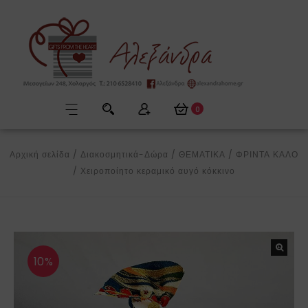
0
Αρχική σελίδα
/
Διακοσμητικά-Δώρα
/
ΘΕΜΑΤΙΚΑ
/
ΦΡΙΝΤΑ ΚΑΛΟ
/
Χειροποίητο κεραμικό αυγό κόκκινο
10%