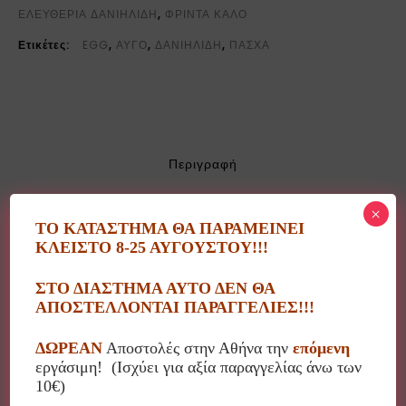
ΕΛΕΥΘΕΡΙΑ ΔΑΝΙΗΛΙΔΗ
,
ΦΡΙΝΤΑ ΚΑΛΟ
Ετικέτες:
EGG
,
ΑΥΓΟ
,
ΔΑΝΙΗΛΙΔΗ
,
ΠΑΣΧΑ
Περιγραφή
Επιπλέον πληροφορίες
×
ΤΟ ΚΑΤΑΣΤΗΜΑ ΘΑ ΠΑΡΑΜΕΙΝΕΙ
ΚΛΕΙΣΤΟ 8-25 ΑΥΓΟΥΣΤΟΥ!!!
Η Ελευθερία Δανιηλίδη δημιουργεί ευφάνταστα
διακοσμητικά αντικείμενα με τη δική της ιδιαίτερη
ΣΤΟ ΔΙΑΣΤΗΜΑ ΑΥΤΟ ΔΕΝ ΘΑ
ΑΠΟΣΤΕΛΛΟΝΤΑΙ ΠΑΡΑΓΓΕΛΙΕΣ!!!
αισθητική!
ΔΩΡΕΑΝ
Αποστολές στην Αθήνα την
επόμενη
Χρησιμοποιεί το κεραμικό στοιχείο συνδυασμένο με
εργάσιμη! (Ισχύει για αξία παραγγελίας άνω των
υφάσματα, χάντρες και άλλα υλικά συνθέτοντας
10€)
μοναδικές εικαστικές δημιουργίες.