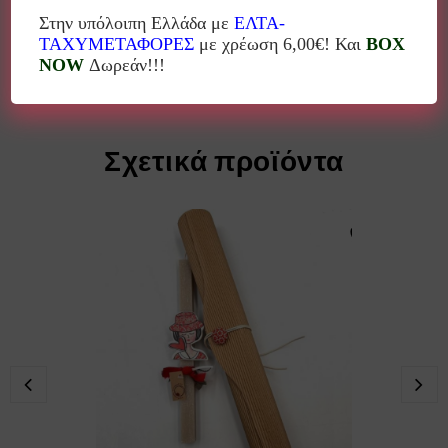
Στην υπόλοιπη Ελλάδα με
ΕΛΤΑ-
Διακοσμητικά, κοσμήματα, γούρια, λαμπάδες κα
ΤΑΧΥΜΕΤΑΦΟΡΕΣ
με χρέωση 6,00€! Και
BOX
NOW
Δωρεάν!!!
Σχετικά προϊόντα