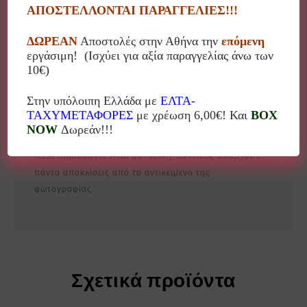
ΑΠΟΣΤΕΛΛΟΝΤΑΙ ΠΑΡΑΓΓΕΛΙΕΣ!!!
Παρδάλη και ο Δημοσθένης Κόκκαλης σχεδιάζουν και
κατασκευάζουν μοναδικά χειροποίητα αντικείμενα
ΔΩΡΕΑΝ
Αποστολές στην Αθήνα την
επόμενη
σύγχρονης κεραμικής, συνδυάζοντας μια δική τους
εργάσιμη! (Ισχύει για αξία παραγγελίας άνω των
εκδοχή της τεχνικής “Terra Sigilata”
10€)
(αρχαιοελληνικής) και της Γιαπωνέζικης τεχνικής
ψησίματος “Racu”. Το εργαστήριο δημιουργεί
Στην υπόλοιπη Ελλάδα με
ΕΛΤΑ-
αντικείμενα χρησιμοποιώντας πορσελάνη και
ΤΑΧΥΜΕΤΑΦΟΡΕΣ
με χρέωση 6,00€! Και
BOX
χρωματιστούς πηλούς stoneware.
NOW
Δωρεάν!!!
Κάθε δημιουργία είναι μοναδική, συνεπώς υπάρχουν
πάντα αποκλίσεις από το αντικείμενο της
φωτογραφίας.
Σχετικά προϊόντα