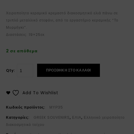
Χειροποίητο κεραμικό κρεμαστό διακοσμητικό ελιά πάνω σε
τριπλό μεταλλικό στεφάνι, από το εργαστήριο κεραμικής “Το
Μυρμήγκι”.
Διαστάσεις: 19×25εκ
2 σε απόθεμα
ΠΡΟΣΘΉΚΗ ΣΤΟ ΚΑΛΆΘΙ
Qty:
Add To Wishlist
Κωδικός προϊόντος:
ΜΥΡ35
Κατηγορίες:
GREEK SOUVENIRS
,
ΕΛΙΑ
,
Ελληνικό χειροποίητο
διακοσμητικό τοίχου