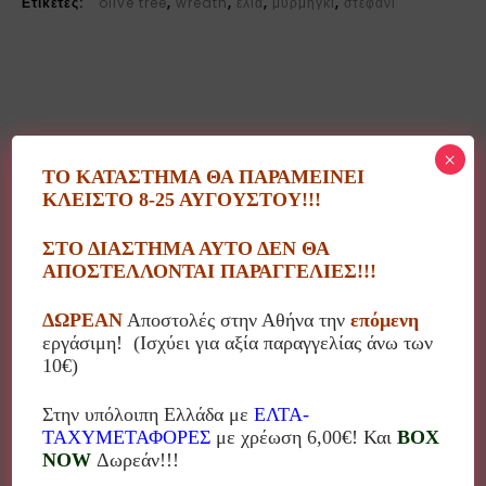
Ετικέτες:
olive tree
,
wreath
,
ελιά
,
μυρμηγκι
,
στεφάνι
Περιγραφή
×
ΤΟ ΚΑΤΑΣΤΗΜΑ ΘΑ ΠΑΡΑΜΕΙΝΕΙ
ΚΛΕΙΣΤΟ 8-25 ΑΥΓΟΥΣΤΟΥ!!!
Χειροποίητο κεραμικό κρεμαστό διακοσμητικό ελιά
ΣΤΟ ΔΙΑΣΤΗΜΑ ΑΥΤΟ ΔΕΝ ΘΑ
πάνω σε τριπλό μεταλλικό στεφάνι, από το εργαστήριο
ΑΠΟΣΤΕΛΛΟΝΤΑΙ ΠΑΡΑΓΓΕΛΙΕΣ!!!
κεραμικής “Το Μυρμήγκι”.
ΔΩΡΕΑΝ
Αποστολές στην Αθήνα την
επόμενη
Διαστάσεις : 19×25εκ
εργάσιμη! (Ισχύει για αξία παραγγελίας άνω των
10€)
Στην υπόλοιπη Ελλάδα με
ΕΛΤΑ-
ΤΑΧΥΜΕΤΑΦΟΡΕΣ
με χρέωση 6,00€! Και
BOX
Σχετικά προϊόντα
NOW
Δωρεάν!!!