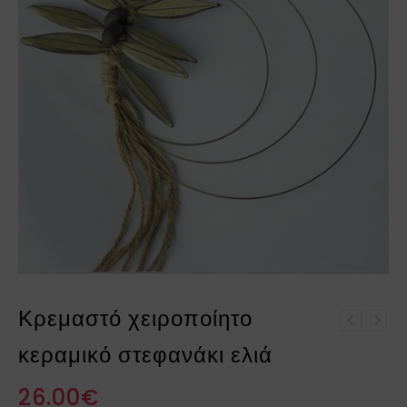
Κρεμαστό χειροποίητο
Γιρλάντα beelights
Γιρλάντα beelights
Grey Sand
κεραμικό στεφανάκι ελιά
White-Bordeaux
26.00
€