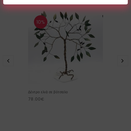
10%
Δέντρο ελιά σε βότσαλο
78.00
€