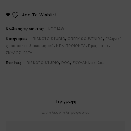
Add To Wishlist
Κωδικός προϊόντος:
NDC14W
Κατηγορίες:
BISKOTO STUDIO
,
GREEK SOUVENIRS
,
Ελληνικό
χειροποίητο διακοσμητικό
,
ΝΕΑ ΠΡΟΪΟΝΤΑ
,
Πρες παπιέ
,
ΣΚΥΛΟΣ-ΓΑΤΑ
Ετικέτες:
BISKOTO STUDIO
,
DOG
,
ΣΚΥΛΑΚΙ
,
σκυλος
Περιγραφή
Επιπλέον πληροφορίες