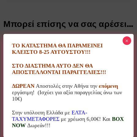
Μπορεί επίσης να σας αρέσει…
×
ΤΟ ΚΑΤΑΣΤΗΜΑ ΘΑ ΠΑΡΑΜΕΙΝΕΙ
ΚΛΕΙΣΤΟ 8-25 ΑΥΓΟΥΣΤΟΥ!!!
ΣΤΟ ΔΙΑΣΤΗΜΑ ΑΥΤΟ ΔΕΝ ΘΑ
ΑΠΟΣΤΕΛΛΟΝΤΑΙ ΠΑΡΑΓΓΕΛΙΕΣ!!!
%
ΔΩΡΕΑΝ
Αποστολές στην Αθήνα την
επόμενη
εργάσιμη! (Ισχύει για αξία παραγγελίας άνω των
10€)
Στην υπόλοιπη Ελλάδα με
ΕΛΤΑ-
ΤΑΧΥΜΕΤΑΦΟΡΕΣ
με χρέωση 6,00€! Και
BOX
NOW
Δωρεάν!!!
Μάσκα “Το όμορφο πουλί – Μιρό” εφηβική-ενηλίκων
3.00
€