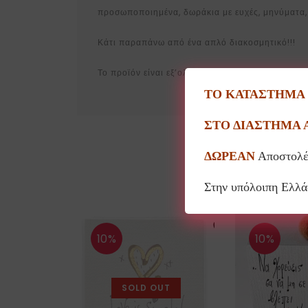
προσωποποιημένα, δωράκια με ευχές, μηνύματα,
Κάτι παραπάνω από ένα απλό διακοσμητικό!!!
Το προϊόν είναι εξ’ολοκλήρου χειροποίητο οπότ
ΤΟ ΚΑΤΑΣΤΗΜΑ Θ
ΣΤΟ ΔΙΑΣΤΗΜΑ 
ΔΩΡΕΑΝ
Αποστολέ
Στην υπόλοιπη Ελλ
10%
10%
SOLD OUT