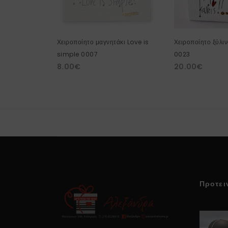
Χειροποίητο μαγνητάκι Love is
Χειροποίητο ξύλι
simple 0007
0023
8.00
€
20.00
€
Προτει