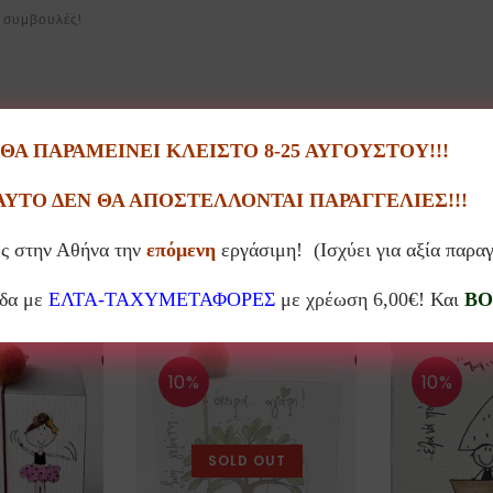
 συμβουλές!
ε μπορεί να υπάρχουν διαφορές στα χρώματα, μηνύματα κτλ.
Α ΠΑΡΑΜΕΙΝΕΙ ΚΛΕΙΣΤΟ 8-25 ΑΥΓΟΥΣΤΟΥ!!!
ΑΥΤΟ ΔΕΝ ΘΑ ΑΠΟΣΤΕΛΛΟΝΤΑΙ ΠΑΡΑΓΓΕΛΙΕΣ!!!
ς στην Αθήνα την
επόμενη
εργάσιμη! (Ισχύει για αξία παρα
Σχετικά προϊόντα
άδα με
ΕΛΤΑ-ΤΑΧΥΜΕΤΑΦΟΡΕΣ
με χρέωση 6,00€! Και
BO
10%
10%
SOLD OUT