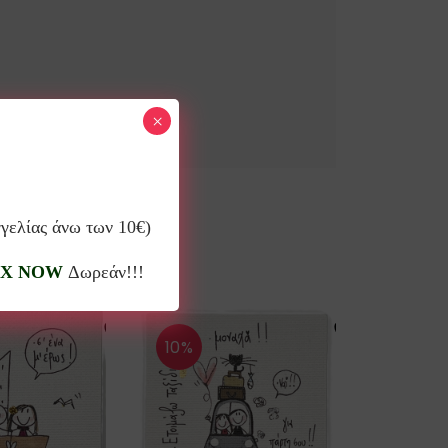
×
γγελίας άνω των 10€)
X NOW
Δωρεάν!!!
10%