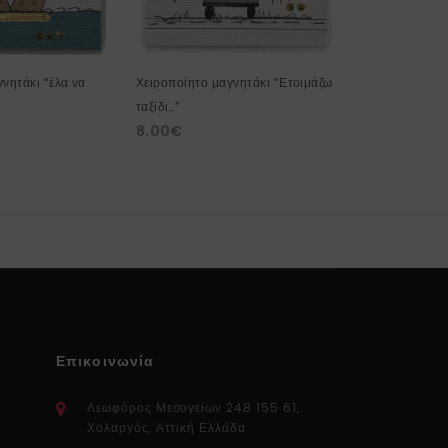
νητάκι “έλα να
Χειροποίητο μαγνητάκι “Ετοιμάζω
Χειροποίητο ξ
25.00
€
ταξίδι…”
8.00
€
Επικοινωνία
Λεωφόρος Μεσογείων 248 155 61,
Χολαργός, Αττική Ελλάδα