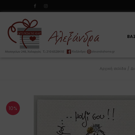
BA
Αρχική σελίδα
/
Δ
10%