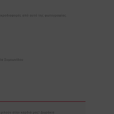
 μικροδιαφορές από αυτό της φωτογραφίας.
ία Συμεωνίδου
υ μιλούν στην καρδιά μας! Δωράκια