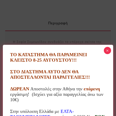
Περιγραφή
Η Σοφία Συμεωνίδου συνδυάζει τα υπέροχα σκίτσα της
με μηνύματα, στίχους, τραγούδια και δημιουργεί
×
ΤΟ ΚΑΤΑΣΤΗΜΑ ΘΑ ΠΑΡΑΜΕΙΝΕΙ
αντικείμενα που μιλούν στην καρδιά μας! Δωράκια
ΚΛΕΙΣΤΟ 8-25 ΑΥΓΟΥΣΤΟΥ!!!
προσωποποιημένα, δωράκια με ευχές, μηνύματα,
συμβουλές!
ΣΤΟ ΔΙΑΣΤΗΜΑ ΑΥΤΟ ΔΕΝ ΘΑ
ΑΠΟΣΤΕΛΛΟΝΤΑΙ ΠΑΡΑΓΓΕΛΙΕΣ!!!
Κάτι παραπάνω από ένα απλό διακοσμητικό!!!
ΔΩΡΕΑΝ
Αποστολές στην Αθήνα την
επόμενη
Το προϊόν είναι εξ’ολοκλήρου χειροποίητο οπότε
εργάσιμη! (Ισχύει για αξία παραγγελίας άνω των
μπορεί να υπάρχουν διαφορές στα χρώματα, μηνύματα
10€)
κτλ.
Στην υπόλοιπη Ελλάδα με
ΕΛΤΑ-