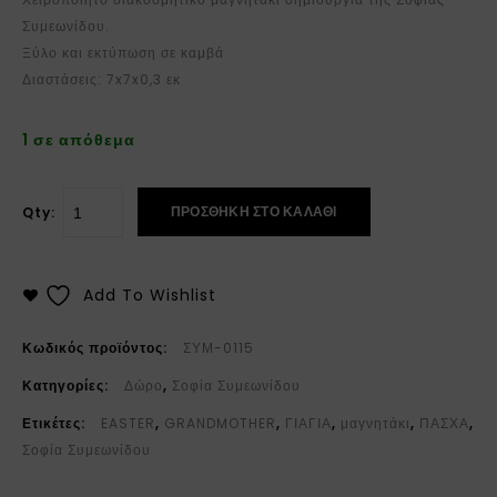
Συμεωνίδου.
Ξύλο και εκτύπωση σε καμβά
Διαστάσεις: 7x7x0,3 εκ
1 σε απόθεμα
ΠΡΟΣΘΉΚΗ ΣΤΟ ΚΑΛΆΘΙ
Qty:
Add To Wishlist
Κωδικός προϊόντος:
ΣΥΜ-0115
Κατηγορίες:
Δώρο
,
Σοφία Συμεωνίδου
Ετικέτες:
EASTER
,
GRANDMOTHER
,
ΓΙΑΓΙΑ
,
μαγνητάκι
,
ΠΑΣΧΑ
,
Σοφία Συμεωνίδου