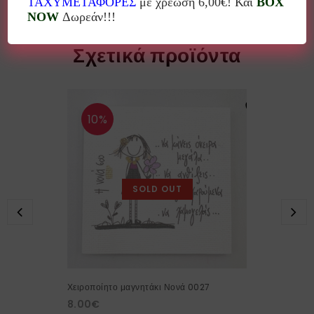
ΤΑΧΥΜΕΤΑΦΟΡΕΣ
με χρέωση 6,00€! Και
BOX
NOW
Δωρεάν!!!
Σχετικά προϊόντα
10%
SOLD OUT
Χειροποίητο μαγνητάκι Νονά 0027
8.00
€