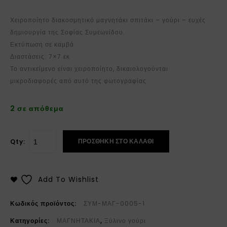
Χειροποίητο διακοσμητικό μαγνητάκι σπιτάκι – γούρι – ευχές
δημιουργία της Σοφίας Συμεωνίδου.
Εκτύπωση σε καμβά
Διαστάσεις: 7×7 εκ
Το αντικείμενο είναι χειροποίητο, δικαιολογούνται
μικροδιαφορές από αυτό της φωτογραφίας.
2 σε απόθεμα
ΠΡΟΣΘΉΚΗ ΣΤΟ ΚΑΛΆΘΙ
Qty:
Add To Wishlist
Κωδικός προϊόντος:
ΣΥΜ-ΜΑΓ-0005-1
Κατηγορίες:
ΜΑΓΝΗΤΑΚΙΑ
,
Ξύλινο γούρι