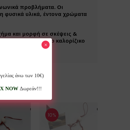
ινωνικά προβλήματα. Οι
ση φυσικά υλικά, έντονα χρώματα
ήμα και μορφή σε σκέψεις &
α παιδική ηλικία, το καλορίζικο
×
γγελίας άνω των 10€)
X NOW
Δωρεάν!!!
10%
10%