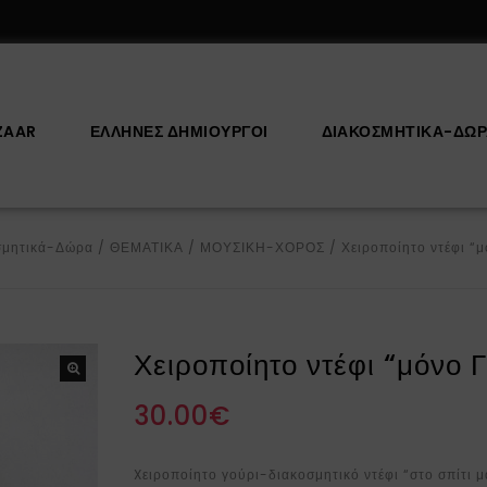
ZAAR
ΕΛΛΗΝΕΣ ΔΗΜΙΟΥΡΓΟΙ
ΔΙΑΚΟΣΜΗΤΙΚΆ-ΔΏ
σμητικά-Δώρα
/
ΘΕΜΑΤΙΚΑ
/
ΜΟΥΣΙΚΗ-ΧΟΡΟΣ
/
Χειροποίητο ντέφι “μ
Χειροποίητο ντέφι “μόνο Γ
30.00
€
Xειροποίητο γούρι-διακοσμητικό ντέφι “στο σπίτι μ