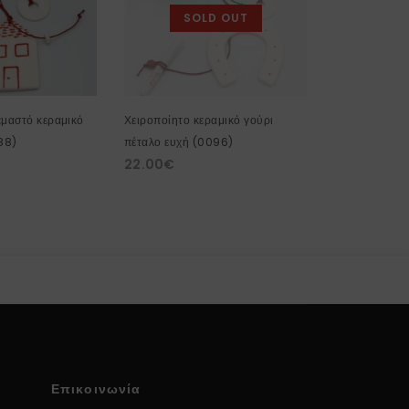
SOLD OUT
εμαστό κεραμικό
Χειροποίητο κεραμικό γούρι
Κρεμαστό γού
14.00
€
88)
πέταλο ευχή (0096)
22.00
€
Επικοινωνία