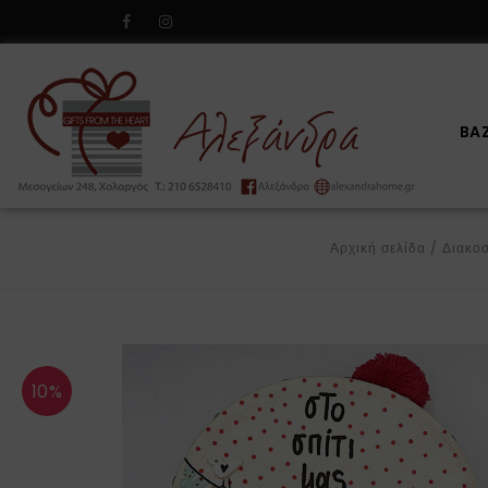
BA
Αρχική σελίδα
/
Διακο
10%