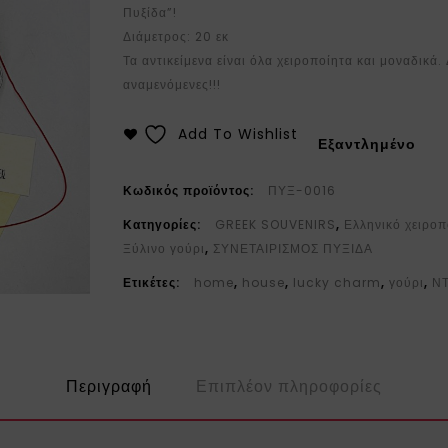
Πυξίδα”!
Διάμετρος: 20 εκ
Τα αντικείμενα είναι όλα χειροποίητα και μοναδικά
αναμενόμενες!!!
Add To Wishlist
Εξαντλημένο
Κωδικός προϊόντος:
ΠΥΞ-0016
Κατηγορίες:
GREEK SOUVENIRS
,
Ελληνικό χειροπ
Ξύλινο γούρι
,
ΣΥΝΕΤΑΙΡΙΣΜΟΣ ΠΥΞΙΔΑ
Ετικέτες:
home
,
house
,
lucky charm
,
γούρι
,
Ν
Περιγραφή
Επιπλέον πληροφορίες