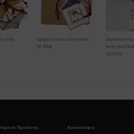
κι-γούρι
Κρεμαστό γούρι σπίτι-κοπέλα
Χειροποίητο κρ
18.00
€
γούρι σπίτι (00
22.00
€
νόμενα Προϊόντα
Ανακαλύψτε