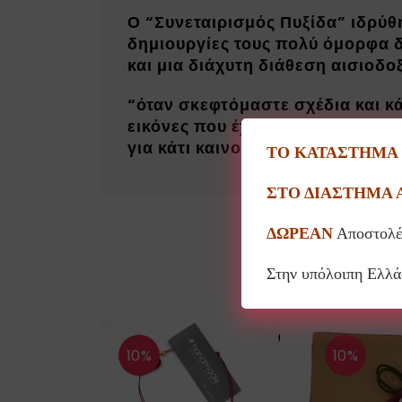
Ο “Συνεταιρισμός Πυξίδα” ιδρύθ
δημιουργίες τους πολύ όμορφα δ
και μια διάχυτη διάθεση αισιοδο
“όταν σκεφτόμαστε σχέδια και 
εικόνες που έχουμε στο μυαλό μα
για κάτι καινούργιο, τις επιθυμί
ΤΟ ΚΑΤΑΣΤΗΜΑ Θ
ΣΤΟ ΔΙΑΣΤΗΜΑ 
ΔΩΡΕΑΝ
Αποστολέ
Στην υπόλοιπη Ελλ
10%
10%