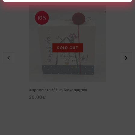
10%
SOLD OUT
Χειροποίητο ξύλινο διακοσμητικό
20.00
€