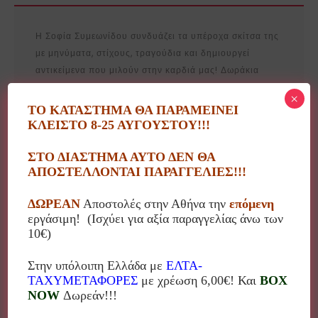
Η Σοφία Συμεωνίδου συνδυάζει τα υπέροχα σκίτσα της
με μηνύματα, στίχους, τραγούδια και δημιουργεί
αντικείμενα που μιλούν στην καρδιά μας! Δωράκια
προσωποποιημένα, δωράκια με ευχές, μηνύματα,
×
συμβουλές!
ΤΟ ΚΑΤΑΣΤΗΜΑ ΘΑ ΠΑΡΑΜΕΙΝΕΙ
ΚΛΕΙΣΤΟ 8-25 ΑΥΓΟΥΣΤΟΥ!!!
Κάτι παραπάνω από ένα απλό διακοσμητικό!!!
ΣΤΟ ΔΙΑΣΤΗΜΑ ΑΥΤΟ ΔΕΝ ΘΑ
Το προϊόν είναι εξ’ολοκλήρου χειροποίητο οπότε
ΑΠΟΣΤΕΛΛΟΝΤΑΙ ΠΑΡΑΓΓΕΛΙΕΣ!!!
μπορεί να υπάρχουν διαφορές στα χρώματα, μηνύματα
κτλ.
ΔΩΡΕΑΝ
Αποστολές στην Αθήνα την
επόμενη
εργάσιμη! (Ισχύει για αξία παραγγελίας άνω των
10€)
Στην υπόλοιπη Ελλάδα με
ΕΛΤΑ-
ΤΑΧΥΜΕΤΑΦΟΡΕΣ
με χρέωση 6,00€! Και
BOX
Σχετικά προϊόντα
NOW
Δωρεάν!!!