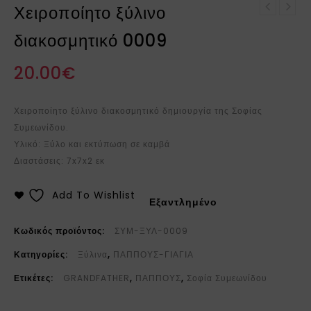
Χειροποίητο ξύλινο
Χειροποίητο ξύλινο
Χειροποίητο ξύλινο
διακοσμητικό 0008
διακοσμητικό 0009
διακοσμητικό
20.00
€
Χειροποίητο ξύλινο διακοσμητικό δημιουργία της Σοφίας
Συμεωνίδου.
Υλικό: Ξύλο και εκτύπωση σε καμβά
Διαστάσεις: 7x7x2 εκ
Add To Wishlist
Εξαντλημένο
Κωδικός προϊόντος:
ΣΥΜ-ΞΥΛ-0009
Κατηγορίες:
Ξύλινα
,
ΠΑΠΠΟΥΣ-ΓΙΑΓΙΑ
Ετικέτες:
GRANDFATHER
,
ΠΑΠΠΟΥΣ
,
Σοφία Συμεωνίδου