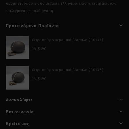
προμηθευόμαστε από μεγάλες ελληνικές επίσης εταιρείες, όλα
επιλεγμένα με πολύ αγάπη.
Προτεινόμενα Προϊόντα
Χειροποίητο κεραμικό βότσαλο (00137)
48.00
€
Χειροποίητο κεραμικό βότσαλο (00135)
40.00
€
Ανακαλύψτε
Επικοινωνία
Βρείτε μας