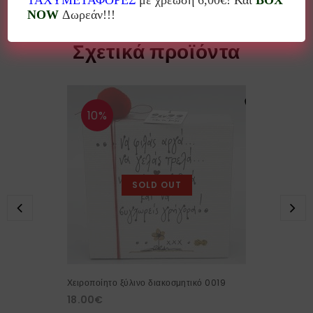
ΤΑΧΥΜΕΤΑΦΟΡΕΣ
με χρέωση 6,00€! Και
BOX
NOW
Δωρεάν!!!
Σχετικά προϊόντα
10%
SOLD OUT
Χειροποίητο ξύλινο διακοσμητικό 0019
18.00
€