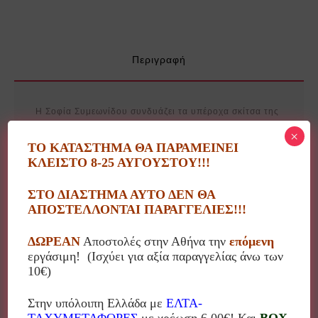
Περιγραφή
Η Σοφία Συμεωνίδου συνδυάζει τα υπέροχα σκίτσα της
με μηνύματα, στίχους, τραγούδια και δημιουργεί
×
αντικείμενα που μιλούν στην καρδιά μας! Δωράκια
ΤΟ ΚΑΤΑΣΤΗΜΑ ΘΑ ΠΑΡΑΜΕΙΝΕΙ
ΚΛΕΙΣΤΟ 8-25 ΑΥΓΟΥΣΤΟΥ!!!
προσωποποιημένα, δωράκια με ευχές, μηνύματα,
συμβουλές!
ΣΤΟ ΔΙΑΣΤΗΜΑ ΑΥΤΟ ΔΕΝ ΘΑ
ΑΠΟΣΤΕΛΛΟΝΤΑΙ ΠΑΡΑΓΓΕΛΙΕΣ!!!
Κάτι παραπάνω από ένα απλό διακοσμητικό!!!
ΔΩΡΕΑΝ
Αποστολές στην Αθήνα την
επόμενη
Το προϊόν είναι εξ’ολοκλήρου χειροποίητο οπότε
εργάσιμη! (Ισχύει για αξία παραγγελίας άνω των
μπορεί να υπάρχουν διαφορές στα χρώματα, μηνύματα
10€)
κτλ.
Στην υπόλοιπη Ελλάδα με
ΕΛΤΑ-