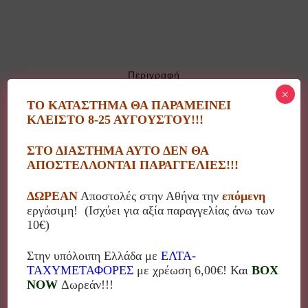
Περιγραφή
×
ΤΟ ΚΑΤΑΣΤΗΜΑ ΘΑ ΠΑΡΑΜΕΙΝΕΙ
ΚΛΕΙΣΤΟ 8-25 ΑΥΓΟΥΣΤΟΥ!!!
Η Αναστασία Ζάννου δημιουργεί υπέροχα καδράκια και
διακοσμητικά για όλους τους χώρους! Οι ζωγραφιές
ΣΤΟ ΔΙΑΣΤΗΜΑ ΑΥΤΟ ΔΕΝ ΘΑ
της γεμάτες χρώμα και αθωότητα μαζί με τα όμορφα
ΑΠΟΣΤΕΛΛΟΝΤΑΙ ΠΑΡΑΓΓΕΛΙΕΣ!!!
μηνύματα που γράφει επάνω δημιουργούν πολύ
όμορφα δωράκια για κάθε περίσταση!
ΔΩΡΕΑΝ
Αποστολές στην Αθήνα την
επόμενη
εργάσιμη! (Ισχύει για αξία παραγγελίας άνω των
10€)
Στην υπόλοιπη Ελλάδα με
ΕΛΤΑ-
ΤΑΧΥΜΕΤΑΦΟΡΕΣ
με χρέωση 6,00€! Και
BOX
Σχετικά προϊόντα
NOW
Δωρεάν!!!