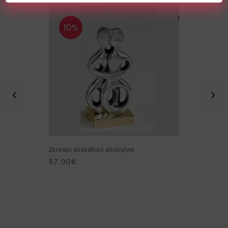
10%
Ζευγάρι κυκλαδικό αλουμίνιο
57.00
€