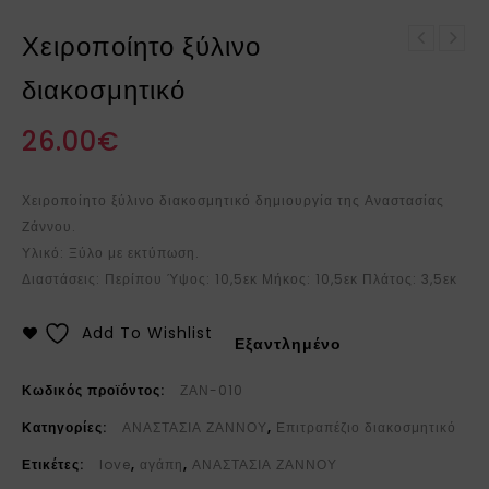
Χειροποίητο ξύλινο
Χειροποίητο ξύλινο
Χειροποίητο ξύλινο
διακοσμητικό
διακοσμητικό
διακοσμητικό
26.00
€
Χειροποίητο ξύλινο διακοσμητικό δημιουργία της Αναστασίας
Ζάννου.
Υλικό: Ξύλο με εκτύπωση.
Διαστάσεις: Περίπου Ύψος: 10,5εκ Μήκος: 10,5εκ Πλάτος: 3,5εκ
Add To Wishlist
Εξαντλημένο
Κωδικός προϊόντος:
ΖΑΝ-010
Κατηγορίες:
ΑΝΑΣΤΑΣΙΑ ΖΑΝΝΟΥ
,
Επιτραπέζιο διακοσμητικό
Ετικέτες:
love
,
αγάπη
,
ΑΝΑΣΤΑΣΙΑ ΖΑΝΝΟΥ