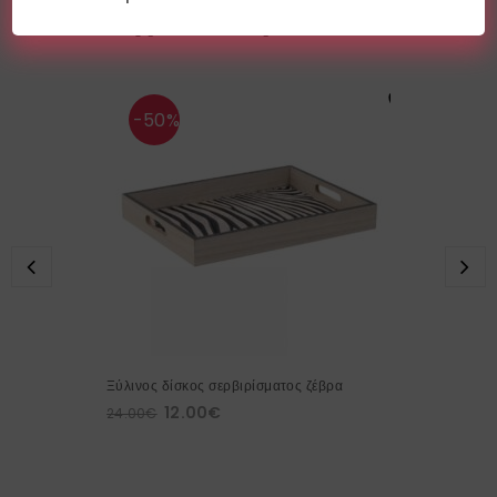
Σχετικά προϊόντα
-50%
Ξύλινος δίσκος σερβιρίσματος ζέβρα
12.00
€
24.00
€