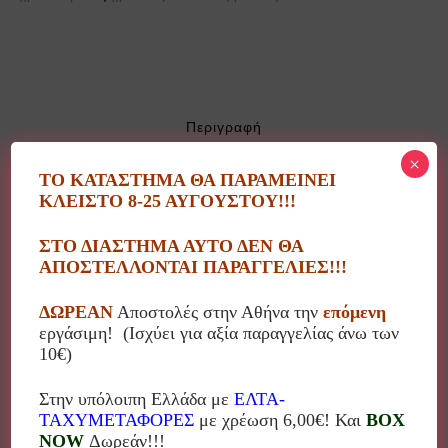
Περιγραφή
×
ΤΟ ΚΑΤΑΣΤΗΜΑ ΘΑ ΠΑΡΑΜΕΙΝΕΙ
ΚΛΕΙΣΤΟ 8-25 ΑΥΓΟΥΣΤΟΥ!!!
Χριστουγεννιάτικη πλαστική μπάλα μαύρη ανάγλυφη.
Inart 2-70-175-0211
ΣΤΟ ΔΙΑΣΤΗΜΑ ΑΥΤΟ ΔΕΝ ΘΑ
ΑΠΟΣΤΕΛΛΟΝΤΑΙ ΠΑΡΑΓΓΕΛΙΕΣ!!!
Διάμετρος: 9εκ
ΔΩΡΕΑΝ
Αποστολές στην Αθήνα την
επόμενη
εργάσιμη! (Ισχύει για αξία παραγγελίας άνω των
Η τιμή αφορά τεμάχιο!
10€)
Στην υπόλοιπη Ελλάδα με
ΕΛΤΑ-
ΤΑΧΥΜΕΤΑΦΟΡΕΣ
με χρέωση 6,00€! Και
BOX
NOW
Δωρεάν!!!