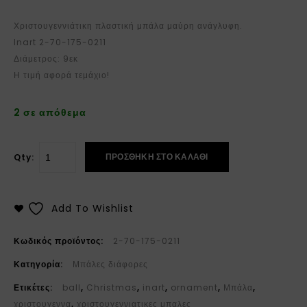
Χριστουγεννιάτικη πλαστική μπάλα μαύρη ανάγλυφη.
Inart 2-70-175-0211
Διάμετρος: 9εκ
Η τιμή αφορά τεμάχιο!
2 σε απόθεμα
ΠΡΟΣΘΉΚΗ ΣΤΟ ΚΑΛΆΘΙ
Qty:
Add To Wishlist
Κωδικός προϊόντος:
2-70-175-0211
Κατηγορία:
Μπάλες διάφορες
Ετικέτες:
ball
,
Christmas
,
inart
,
ornament
,
Μπάλα
,
χριστουγεννα
,
χριστουγεννιατικες μπαλες