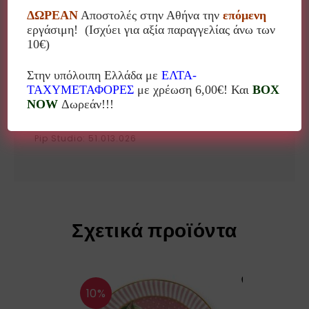
κουταλιού ή για να ακουμπάς το σακουλάκι από το
ΔΩΡΕΑΝ
Αποστολές στην Αθήνα την
επόμενη
εργάσιμη! (Ισχύει για αξία παραγγελίας άνω των
τσάϊ, είναι ιδανικό και για σουβέρ ή καπάκι για τη
10€)
μεσαία κούπα της σειράς!!!
Στην υπόλοιπη Ελλάδα με
ΕΛΤΑ-
Διάμετρος: 9 εκ
ΤΑΧΥΜΕΤΑΦΟΡΕΣ
με χρέωση 6,00€! Και
BOX
NOW
Δωρεάν!!!
Υλικό: Πορσελάνη
Pip Studio: 51.013.026
Σχετικά προϊόντα
10%