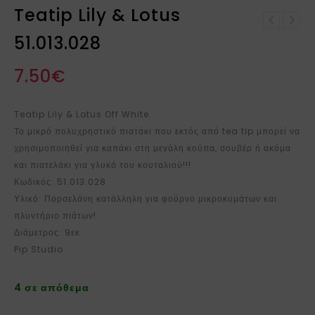
Teatip Lily & Lotus
Υφασμάτινο λουλούδι
51.013.028
Τσαγιέρα Lily & Lotus
μπουκέτο 3-85-397-0071
1,6lt 51.005.080
7.50
€
Teatip Lily & Lotus Off White.
Το μικρό πολυχρηστικό πιατάκι που εκτός από tea tip μπορεί να
χρησιμοποιηθεί για καπάκι στη μεγάλη κούπα, σουβέρ ή ακόμα
και πιατελάκι για γλυκό του κουταλιού!!!
Κωδικός: 51.013.028
Υλικό: Πορσελάνη κατάλληλη για φούρνο μικροκυμάτων και
πλυντήριο πιάτων!
Διάμετρος: 9εκ
Pip Studio
4 σε απόθεμα