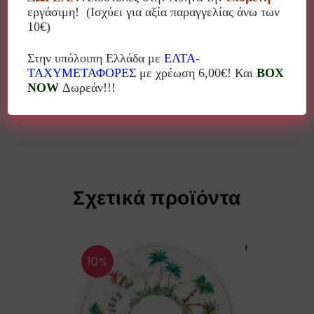
εργάσιμη! (Ισχύει για αξία παραγγελίας άνω των
Κωδικός: 51.013.028
10€)
Υλικό: Πορσελάνη
Στην υπόλοιπη Ελλάδα με
ΕΛΤΑ-
ΤΑΧΥΜΕΤΑΦΟΡΕΣ
με χρέωση 6,00€! Και
BOX
Διάμετρος: 9εκ
NOW
Δωρεάν!!!
Pip Studio
Σχετικά προϊόντα
10%