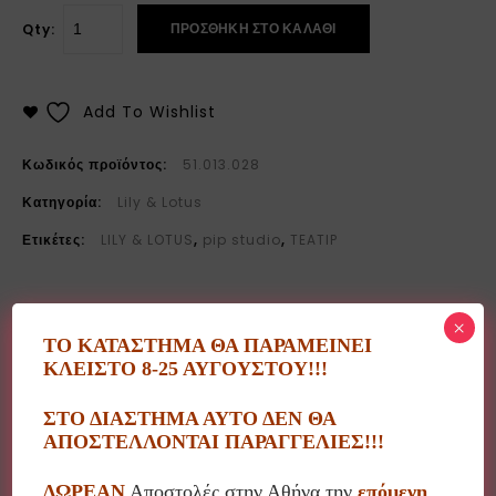
ΠΡΟΣΘΉΚΗ ΣΤΟ ΚΑΛΆΘΙ
Qty:
Add To Wishlist
Κωδικός προϊόντος:
51.013.028
Κατηγορία:
Lily & Lotus
Ετικέτες:
LILY & LOTUS
,
pip studio
,
TEATIP
×
ΤΟ ΚΑΤΑΣΤΗΜΑ ΘΑ ΠΑΡΑΜΕΙΝΕΙ
ΚΛΕΙΣΤΟ 8-25 ΑΥΓΟΥΣΤΟΥ!!!
Περιγραφή
ΣΤΟ ΔΙΑΣΤΗΜΑ ΑΥΤΟ ΔΕΝ ΘΑ
ΑΠΟΣΤΕΛΛΟΝΤΑΙ ΠΑΡΑΓΓΕΛΙΕΣ!!!
Teatip Lily & Lotus Off White.
ΔΩΡΕΑΝ
Αποστολές στην Αθήνα την
επόμενη