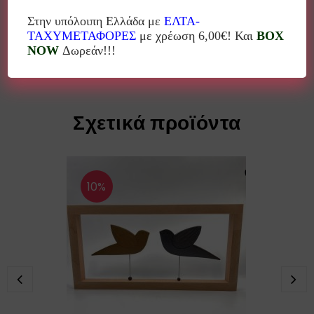
παιδική ηλικία, το καλορίζικο για κάτι
καινούργιο, τις επιθυμίες και τα
Στην υπόλοιπη Ελλάδα με
ΕΛΤΑ-
όνειρα μας…”
ΤΑΧΥΜΕΤΑΦΟΡΕΣ
με χρέωση 6,00€! Και
BOX
NOW
Δωρεάν!!!
Σχετικά προϊόντα
10%