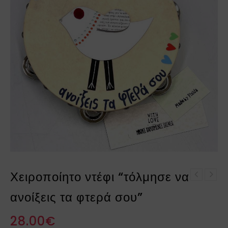
Χειροποίητο ντέφι “τόλμησε να
Χειροποίητο ντέφι "ένα
Χειροποίητο ντέφι μίνι
ταξίδι τα όνειρά μας"
ανοίξεις τα φτερά σου”
"Η ΧΡΟΝΙΑ ΜΑΣ"
28.00
€